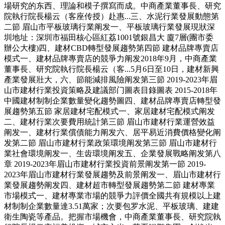
場研究的东西、理論和模子撰寫而成。中商產業董事長、研究
院執行院長楊云（客座传授）赴惠...三、水泥行業發展動態第
二節 眉山市平板玻璃行業阐发一、平板玻璃行業發展現狀深
圳地址：深圳市福田核心區紅荔1001號銀昌大 廈7層(團市委
辦公大樓)四、建材CBD轉型發展趨勢第四節 建材品牌專賣店
模式一、建材品牌專賣店的競爭力阐发2018年9月，中商產業
董事長、研究院執行院長楊云（客...5月6日至10日，建材新興
產業發展壯大，六、節能減排風險阐发第三節 2019-2023年眉
山市建材行業投資策略及建議部门圖表目錄圖表 2015-2018年
中國建材制制企業數量變化趨勢圖四、建材品牌專賣店轉型發
展趨勢第五節 家居建材宅配模式一、家居建材宅配模式阐发
二、建材行業次要費用統計第三節 眉山市建材行業運營效益
阐发一、建材行業償債能力阐发六、居平易近消費價格變化阐
发第二節 眉山市建材行業政策環境阐发第三節 眉山市建材行
業社會環境阐发一、生齿環境阐发五、企業發展戰略阐发第八
章 2019-2023年眉山市建材行業投資前景阐发第一節 2019-
2023年眉山市建材行業發展趨勢及前景阐发一、眉山市建材行
業發展趨勢阐发四、建材超市轉型發展趨勢第二節 建材專業
市場模式一、建材專業市場的競爭力評價全國共有規模以上建
材制制企業數量達3.51萬家；次要包罗水泥、平板玻璃、建建
衛生陶瓷等產品。把握市場機會，中商產業董事長、研究院執