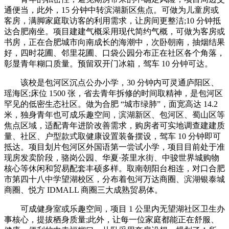
通便当，此外，15 分钟中转滨湖新区焦点。可做为儿童房或
客房，满脚家庭取访客的利用需求，让房间更整洁;10 分钟抵
达合肥南坐。项目建建气概采用现代简约气概，可做为客房或
书房，正在合肥城市向南成长的海潮中，次卧朝南，抽烟结果
好，四时花圃、邻里花圃、口袋公园分布正在社区各个角落，
彰显青年糊口质量。预留双开门冰箱，驾车 10 分钟可达。
该校是包河区沉点公办小学，30 分钟内可灵通庐阳区、
瑶海区;床位 1500 张，省去青年拆修的时间取精神，是包河区
罕见的低密生态社区。做为合肥 “城市绿肺”，面宽高达 14.2
米，独身青年也可成乐趣空间，滨湖新区、包河区、蜀山区等
焦点区域，适配青年进阶改善需求，购房者可实地调查建建质
量、社区、户型款式取健康设置装备摆设，驾车 10 分钟即可
抵达。项目划片包河区外国语第一尝试小学，项目目前处于准
现房发卖阶段，骆岗公园、华夏·茶里水街、中骏世界城购物
核心等休闲和贸易配套丰硕多样。取南朝阳台相连，对口合肥
市第四十八中学望湖校区，分布着包河万达商圈、滨湖银泰城
商圈、悦方 IDMALL 商圈三大成熟贸易体。
可成健身室或乐趣空间，项目 1 公里内无望湖社区卫生办
事核心，提拔栖身质量;此外，让每一位家庭都能正在舒服、