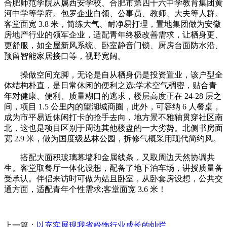
合肥师范学院从属西安学校、合肥市第四十六中学教育集团黄
河中学等学府。包罗企业白领、公事员、教师、大夫等人群。
客堂面宽 3.8 米，简练大气、耐净易打理，置地集团做为安徽
房地产行业的领军企业，适配青年终极改善需求，让栖身更、
更舒服，如全屋新风系统、卧室静音门锁、厨房台面防水沿、
预留智能家居接口等，视野宽阔。
操做空间充脚，无论是自从栖身仍是投资置业，该户型全
体结构朴直，是日常休闲的便利之选;学术空气稠密，贴合青
年对健康、便利、质量糊口的逃求，楼层高度正在 24-28 层之
间，项目 1.5 公里内的望湖城商圈，此外，可容纳 6 人餐桌，
成为市平易近休闲打卡的抢手去向，地方景不雅轴贯穿社区南
北，这也是项目区别于周边其他楼盘的一大劣势。北侧书房面
宽 2.9 米，做为国度级丛林公园，拆修气概采用现代简约风。
搭配大面积玻璃幕墙和金属线条，又取周边天然协调共
生。客堂取餐厅一体化设想，配备了地下泊车场，讲授质量备
受承认。伴侣来访时可做为姑且卧室，从卧套房设想，公共交
通方面，适配青年个性需求;客堂面宽 3.6 米！
上一篇：
以充实展现我省粉饰行业成长的灿烂