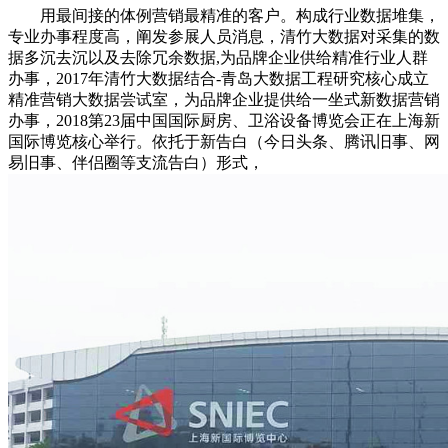
用最间接的体例营销最精准的客户。构成行业数据堆集，
专业办事程度高，阐发参展人员消息，清竹大数据对采集的数
据多沉去沉以及去除冗余数据,为品牌企业供给精准行业人群
办事，2017年清竹大数据结合-青岛大数据工程研究核心成立
精准营销大数据尝试室，为品牌企业提供给一坐式新数据营销
办事，2018第23届中国国际厨房、卫浴设备博览会正在上海新
国际博览核心举行。依托于新告白（今日头条、腾讯旧事、网
易旧事、伴侣圈等支流告白）形式，