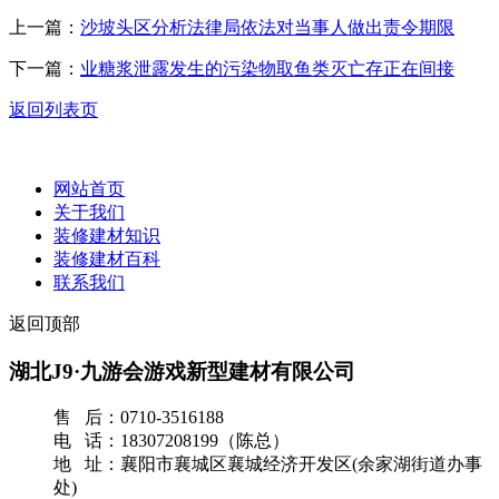
上一篇：
沙坡头区分析法律局依法对当事人做出责令期限
下一篇：
业糖浆泄露发生的污染物取鱼类灭亡存正在间接
返回列表页
网站首页
关于我们
装修建材知识
装修建材百科
联系我们
返回顶部
湖北J9·九游会游戏新型建材有限公司
售 后：0710-3516188
电 话：18307208199（陈总）
地 址：襄阳市襄城区襄城经济开发区(余家湖街道办事
处)