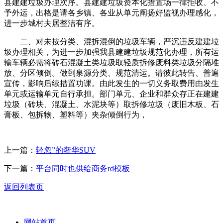
县建建垃圾办理次序。县建建垃圾资本化措置场一律拒收、不
予外运，出格是请各乡镇、各业从单元阐扬好监视办理感化，
进一步城村夫居整洁有序。
二、对未按分类、混拆混倒的垃圾车辆，严沉违反建建垃
圾办理相关，为进一步加强我县建建垃圾规范化办理，所有运
输车辆必需将砖石混凝土类垃圾取轻质拆修废料类垃圾分隔堆
放、分区倾倒。做到泉源分类、规范清运。请彼此转告、普遍
宣传，影响后续措置功课。由此发生的一切义务取费用由发生
单元或运输单元自行承担。部门单元、企业和群众存正在建建
垃圾（砖块、混凝土、水泥块等）取拆修垃圾（废旧木板、石
膏板、包拆物、塑料等）夹杂倾倒行为，
上一篇：
轻忽”的奢华SUV
下一篇：
平台同时也供给商务rd模板
返回列表页
网站首页