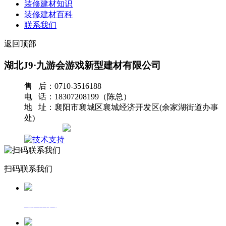
装修建材知识
装修建材百科
联系我们
返回顶部
湖北J9·九游会游戏新型建材有限公司
售 后：0710-3516188
电 话：18307208199（陈总）
地 址：襄阳市襄城区襄城经济开发区(余家湖街道办事
处)
网站地图
扫码联系我们
返回首页