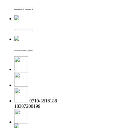
一键拨号
发送短信
查看地图
0710-3516188
18307208199