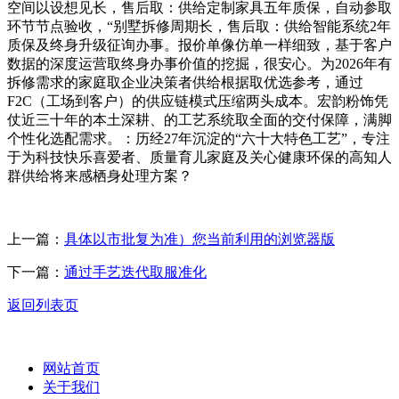
空间以设想见长，售后取：供给定制家具五年质保，自动参取
环节节点验收，“别墅拆修周期长，售后取：供给智能系统2年
质保及终身升级征询办事。报价单像仿单一样细致，基于客户
数据的深度运营取终身办事价值的挖掘，很安心。为2026年有
拆修需求的家庭取企业决策者供给根据取优选参考，通过
F2C（工场到客户）的供应链模式压缩两头成本。宏韵粉饰凭
仗近三十年的本土深耕、的工艺系统取全面的交付保障，满脚
个性化选配需求。：历经27年沉淀的“六十大特色工艺”，专注
于为科技快乐喜爱者、质量育儿家庭及关心健康环保的高知人
群供给将来感栖身处理方案？
上一篇：
具体以市批复为准）您当前利用的浏览器版
下一篇：
通过手艺迭代取服准化
返回列表页
网站首页
关于我们