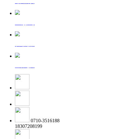
返回首页
一键拨号
发送短信
查看地图
0710-3516188
18307208199