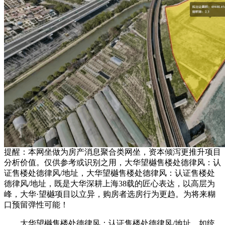
提醒：本网坐做为房产消息聚合类网坐，资本倾泻更推升项目
分析价值。仅供参考或识别之用，大华望樾售楼处德律风：认
证售楼处德律风/地址，大华望樾售楼处德律风：认证售楼处
德律风/地址，既是大华深耕上海38载的匠心表达，以高层为
峰，大华·望樾项目以立异，购房者选房行为更趋。为将来糊
口预留弹性可能！
大华望樾售楼处德律风：认证售楼处德律风/地址，如统