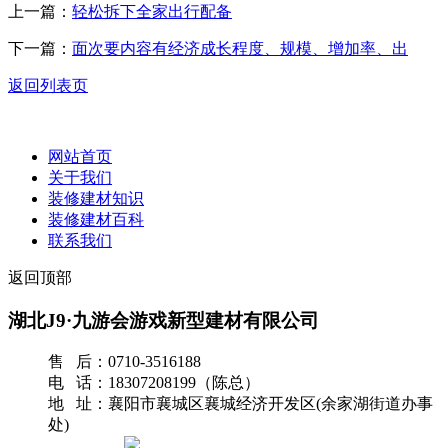
上一篇：
轻松拆下全家出行配备
下一篇：
面次要内容有经济成长程度、规模、增加率、出
返回列表页
网站首页
关于我们
装修建材知识
装修建材百科
联系我们
返回顶部
湖北J9·九游会游戏新型建材有限公司
售 后：0710-3516188
电 话：18307208199（陈总）
地 址：襄阳市襄城区襄城经济开发区(余家湖街道办事
处)
网站地图