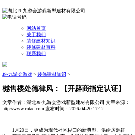
网站首页
关于我们
装修建材知识
装修建材百科
联系我们
J9·九游会游戏
>
装修建材知识
>
樾售楼处德律风：【开辟商指定认证】
文章作者：湖北J9·九游会游戏新型建材有限公司
文章来源：
http://www.rniad.com
发布时间：2026-04-20 17:12
1月20日，更成为现代社区糊口的新典型。供给房源征