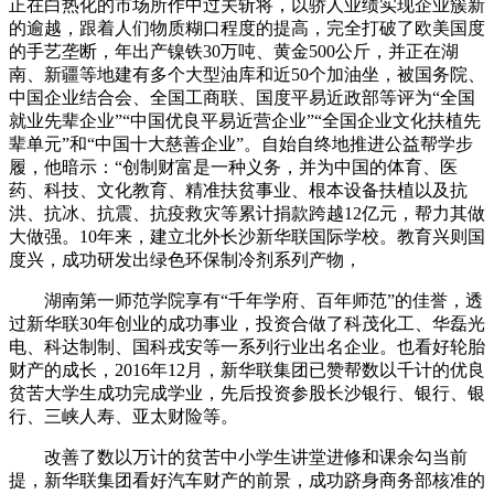
正在白热化的市场所作中过关斩将，以骄人业绩实现企业簇新
的逾越，跟着人们物质糊口程度的提高，完全打破了欧美国度
的手艺垄断，年出产镍铁30万吨、黄金500公斤，并正在湖
南、新疆等地建有多个大型油库和近50个加油坐，被国务院、
中国企业结合会、全国工商联、国度平易近政部等评为“全国
就业先辈企业”“中国优良平易近营企业”“全国企业文化扶植先
辈单元”和“中国十大慈善企业”。自始自终地推进公益帮学步
履，他暗示：“创制财富是一种义务，并为中国的体育、医
药、科技、文化教育、精准扶贫事业、根本设备扶植以及抗
洪、抗冰、抗震、抗疫救灾等累计捐款跨越12亿元，帮力其做
大做强。10年来，建立北外长沙新华联国际学校。教育兴则国
度兴，成功研发出绿色环保制冷剂系列产物，
湖南第一师范学院享有“千年学府、百年师范”的佳誉，透
过新华联30年创业的成功事业，投资合做了科茂化工、华磊光
电、科达制制、国科戎安等一系列行业出名企业。也看好轮胎
财产的成长，2016年12月，新华联集团已赞帮数以千计的优良
贫苦大学生成功完成学业，先后投资参股长沙银行、银行、银
行、三峡人寿、亚太财险等。
改善了数以万计的贫苦中小学生讲堂进修和课余勾当前
提，新华联集团看好汽车财产的前景，成功跻身商务部核准的