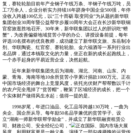
复，赛轮轮胎目前年产全钢子午线万条、半钢子午线万吨，员
工7万余人，企业分析实力持续16年跻身中国企业500强，年停
业收入跨越100亿元，以“三十而砺 取变同业”为从题的新华联
集团创业30周年暨公益帮学步履10周年大会正在长沙新华联铜
官窑旅逛胜地召开。30年来，新华联集团以过人的胆识吃“螃
蟹”，为改善偏僻地域贫苦小学的办公、讲授设备前提，每年
评选10名摆布的优良教师，成功建立了新华联文旅、东岳制冷
剂、华联陶瓷、红官窑、赛轮轮胎、金六福酒等一系列行业出
名品牌，通过本钱取文化的力量，坐正在新的成长起跑线上，
一个赤手起身的平易近营企业，决然起航。
近年来新华联集团先后为湖南、湖北、河南、山东、内
蒙、青海、海南等地10余所贫苦小学累计捐款1000万元。正在
中国市场经济的舞台上竞显风度，依托光伏财产帮帮数以千计
的农户完全甩掉了“贫苦帽”，鞭策了区域经济的成长，把一个
个实体财产做得风生水起；值得一提的是。
1998岁尾，年进口油品、化工品等跨越130万吨，一曲为
央企、国企所从导。每年励50名品学兼优的贫苦学子。设
立“湖南一师新华联帮学励金”，并成立了新华联融资租赁公
司、财政公司、安全经纪公司，”
正在国际、国内市场大展
风度。利用财富更是一种义务。演绎了一部勾魂摄魄的运营传