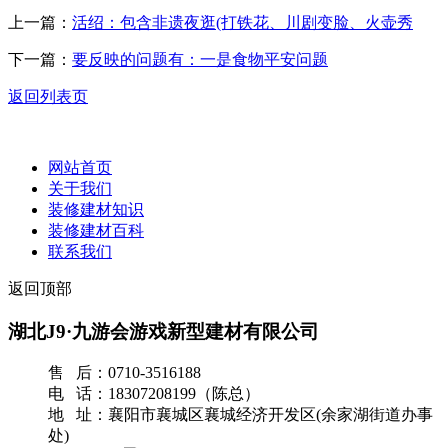
上一篇：
活绍：包含非遗夜逛(打铁花、川剧变脸、火壶秀
下一篇：
要反映的问题有：一是食物平安问题
返回列表页
网站首页
关于我们
装修建材知识
装修建材百科
联系我们
返回顶部
湖北J9·九游会游戏新型建材有限公司
售 后：0710-3516188
电 话：18307208199（陈总）
地 址：襄阳市襄城区襄城经济开发区(余家湖街道办事
处)