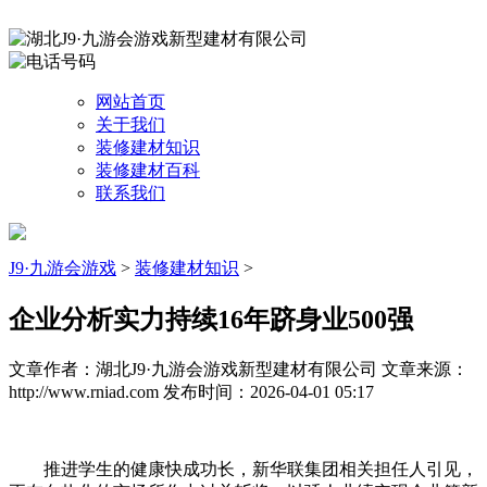
网站首页
关于我们
装修建材知识
装修建材百科
联系我们
J9·九游会游戏
>
装修建材知识
>
企业分析实力持续16年跻身业500强
文章作者：湖北J9·九游会游戏新型建材有限公司
文章来源：
http://www.rniad.com
发布时间：2026-04-01 05:17
推进学生的健康快成功长，新华联集团相关担任人引见，