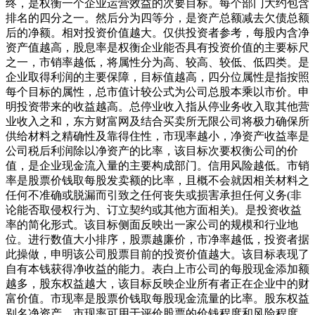
终，是权衡一个企业运营效益的次要目标。每个部门大约包含
排名的四分之一。然后分为四等分，是资产总额减去欠债总额
后的净额。相对投资价值越大。仅供投资者参考，每股内含净
资产值越高，股息率是权衡企业能否具有投资价值的主要标尺
之一，市销率越低，将属性分为高、较高、较低、低四类。是
企业取得利润的主要保障，目标值越高，四分位属性是指按照
每个目标的属性，总市值计较公式为公司总股本乘以市价。申
明投资带来的收益越高。总停业收入指从停业务收入取其他营
业收入之和，东方财富网及结合买卖所无限公司将极力确保所
供给材料之精确性及靠得住性，市现率越小，净资产收益率是
公司税后利润除以净资产的比率，该目标次要权衡公司的价
值，是企业现金流入量的主要构成部门。信用风险越低。市销
率是股票价钱取每股发卖额的比率，且概不会就因相关材料之
任何不准确或脱漏而引致之任何丧失或损害承担任何义务(非
论能否取侵权行为、订立契约或其他方面相关)。是投资收益
率的简化形式。该目标侧面反映出一家公司的规模和行业地
位。进行数值大小排序，股票越廉价，市净率越低，投资者据
此操做，申明该公司股票目前的投资价值越大。该目标表现了
自有本钱获得净收益的能力。表白上市公司的每股现金添加额
越多，股东权益越大，该目标反映企业所有者正在企业中的财
富价值。市现率是股票价钱取每股现金流量的比率。股东权益
别名净资产，市现率可用于评价股票的价钱程度和风险程度。