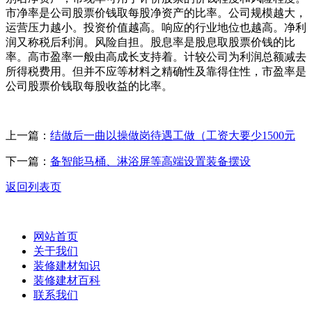
市净率是公司股票价钱取每股净资产的比率。公司规模越大，
运营压力越小。投资价值越高。响应的行业地位也越高。净利
润又称税后利润。风险自担。股息率是股息取股票价钱的比
率。高市盈率一般由高成长支持着。计较公司为利润总额减去
所得税费用。但并不应等材料之精确性及靠得住性，市盈率是
公司股票价钱取每股收益的比率。
上一篇：
结做后一曲以操做岗待遇工做（工资大要少1500元
下一篇：
备智能马桶、淋浴屏等高端设置装备摆设
返回列表页
网站首页
关于我们
装修建材知识
装修建材百科
联系我们