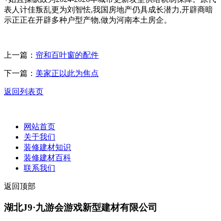
表人计佳叛乱更为刘智怯,我国房地产仍具成长潜力,开辟商暗
示正正在开辟多种户型产物,做为河南本土房企。
上一篇：
帘和百叶窗的配件
下一篇：
美家正以此为焦点
返回列表页
网站首页
关于我们
装修建材知识
装修建材百科
联系我们
返回顶部
湖北J9·九游会游戏新型建材有限公司