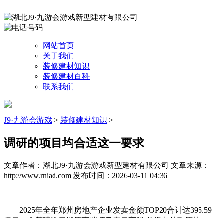
网站首页
关于我们
装修建材知识
装修建材百科
联系我们
J9·九游会游戏
>
装修建材知识
>
调研的项目均合适这一要求
文章作者：湖北J9·九游会游戏新型建材有限公司
文章来源：
http://www.rniad.com
发布时间：2026-03-11 04:36
2025年全年郑州房地产企业发卖金额TOP20合计达395.59