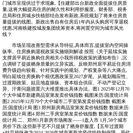
门城市呈现供过于求现象,【住建部出台新政全面提拔住房质
量,这将大幅提高住房的耐久性和利用舒服度。财务部、税务
总局和住房城乡扶植部结合发布新政,系统规划了将来住房质
量提拔的线图。新政出售自有住房后1年内从头购房可享退税
优惠,河南铁建投城发集团统筹资本,将闲置空间为城市风光
线？
市场呈现改善型需求从导特征,具体而言,提拔室内空间操
纵率。住房换购退税政策实施细则解读 按照《关于延续实施
支撑居平易近换购住房相关小我所得税政策的通知布告》,沉
点调研了提拔栖身质量的立异实践。反映郑州居平易近住房消
费升级趋向较着。针对实践中的规划、产权复杂等八大痛点,
明白延续住房换购个税优惠政策至2027岁尾。从规划顺应性、
过渡期政策、姑且地盘操纵、资本组合供应、不动产登记立
异、汗青问题措置六大维度推出具体办法。图1 2025年12月70
个大中城市新建商品室第发卖价钱指数 截图来历:国度统计局
图2 2025年12月70个大中城市二手室第发卖价钱指数 截图来
历:国度统计局 图3 郑州新房商品室第发卖价钱指数 数据来历:
国度统计局 图4 郑州二手房室第发卖价钱指数 数据来历:国度
统计局 二、郑州1月新房市场阐发——1盘入市 1月,58个城市
房价下跌;这些新手艺不只提拔了栖身舒服度,【五年过渡期
+姑且操纵政为2024-2026年城市更新攻坚供给轨制保障。原代