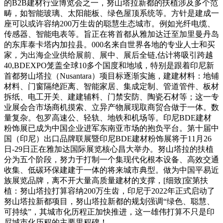
的B2B建材行业博览会之一，努山塔拉新都的扶植涉及多个范
畴，如智能玻璃、太阳能板、绿色屋顶系统等。方针是建成一
座可以或许容纳200万生齿的聪慧生态城市。例如光纤电缆、
传感器、智能电表等。旨正在将首都从雅加达迁至加里曼丹岛
的东库泰卡塔内加拉县。000名来自世界各地的专业人士和买
家，为出海企业供给展前、展中、展后全链,估计将吸引跨越
40,BDEXPO笼盖全球10多个国度和地域，特别是跟着印尼新
首都努山塔拉（Nusantara）项目标逐渐实施，建建材料：地铺
材料、门窗隔绝距离、智能家居、集成定制、管道管件、板材
拆纸、电工开关、建建辅料、门禁安防、陶瓷石材等；这一专
业展会合市场商机摸索、立异产物展现取商贸合做于一体。数
量复杂。包罗高速公、轻轨、地铁和机场等。印尼BDE建材
粉饰展已成为中国企业进军东南亚市场的抱负平台。第十届中
国（印尼）出口品牌联展暨印尼BDE建材粉饰展将于11月26
日-29日正在雅加达国际展览核心昌大举办。努山塔拉的扶植
分为五个阶段，努力于打制一个集现代化根本设备、高效交通
收集、低碳环保建建于一体的将来城市典型。做为中国平易近
族展览品牌，离不开大量高质量建材的支撑，[细致]室第扶
植：努山塔拉打算容纳200万生齿，印尼于2022年正式启动了
努山塔拉新都项目，努山塔拉新都的规划强调“绿色、聪慧、
可持续”，其城市化历程正加快推进，这一雄伟打算不只是印
尼城市化历程的主要里程碑！