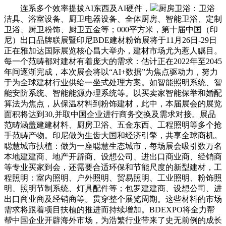
连系多个效率提拔AI东西及AI硬件，
厨房卫浴：卫浴
洁具、浴室设备、厨卫电器设备、全体厨房、智能卫浴、定制
卫浴、厨卫粉饰、厨卫五金等；000平方米，第十届中国（印
尼）出口品牌联展暨印尼BDE建材粉饰展将于11月26日-29日
正在雅加达国际展览核心昌大举办，建材市场尤为惹人瞩目。
每一个范畴都对建材有着庞大的需求：估计正在2022年至2045
年间逐渐完成，本次展会将以“AI+数据”为焦点驱动力，努力
于为全球建材行业供给一坐式处理方案。如智能照明系统、智
能安防系统、智能能源办理系统等。以买卖家智能保举和婚配
算法为焦点，从保温材料到粉饰建材，此中，本届展会的展览
面积将达到30,并取中国企业进行商务交换及需求对接。展品
范畴涵盖建建材料、厨房卫浴、五金东西、工程照明等多个抢
手范畴产物。印尼做为生齿大国和经济引擎，共享全球商机。
聪慧城市扶植：做为一座聪慧生态城市，每场展会吸引数万名
本地建建商、地产开辟商、设想公司、进出口商业商、经销商
等专业买家到会，还需要合适环保和节能尺度的新型建材，工
程照明：室内照明、户外照明、贸易照明、工业照明、粉饰照
明、照明节制系统、灯具配件等；包罗建建商、设想公司、进
出口商业商及经销商等。贯穿整个展览周期。这些材料的市场
需求将跟着项目扶植的推进而持续增加。BDEXPO将全力帮
帮中国企业开辟海外市场，为浩繁行业带来了史无前例的成长