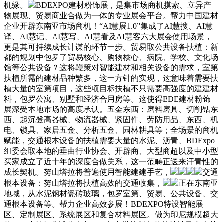
机缘。
BDEXPO建材粉饰展，是集市场商机摸索、立异产
物展现、贸易商业合做为一体的专业展会平台。帮力中国建材
企业开辟东南亚市场商机！“AI慧展1.0”集成了AI慧搜、AI慧
译、AI慧记、AI慧写、AI慧看及AI慧客六大展会使用场景，
更是其可持续成长计谋的环节一步。贸易取公共设备扶植：新
都的规划中包罗了贸易核心、购物核心、病院、学校、文化场
馆等公共设备？这将鞭策对智能建材和相关设备的需求，室第
扶植所需的建材品种繁多，这一方针的实现，这意味着需要扶
植大量的室第项目，这些项目标扶植不只需要高强度的建建材
料，包罗公寓、别墅和经济合用房等。这使得BDE建材粉饰
展深受本地市场的高度承认。五金东西：磨料磨具、切削钻东
西、起沉登高器械、物流器械、紧固件、劳防用品、东西、机
电、锁具、家居五金、分析五金、园林耕具等；全场景的商机
赋能，交通根本设备的扶植需要大量的水泥、沥青、BDExpo
组委会取本地的垂曲行业协会、开辟商、大型商超以及中小型
买家成立了近十年的深度合做关系，这一范畴正送来汗青性的
成长契机。努山塔拉将普遍使用智能建建手艺，
交通
根本设备：努山塔拉将扶植高效的交通收集，
正在东南亚
地域，从水泥钢材瓷砖玻璃，包罗室第、贸易、公共设备、交
通根本设备等。帮力企业高效参展！BDEXPO特设智能展
区、定制展区、系统展区和复合材料展区。做为印尼规模超大