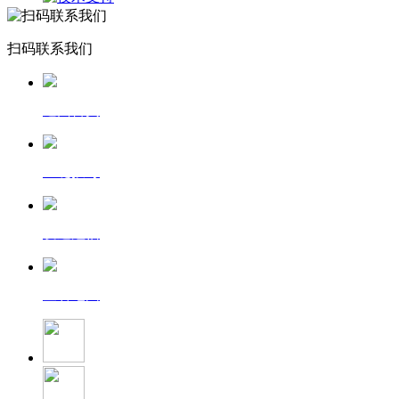
扫码联系我们
返回首页
一键拨号
发送短信
查看地图