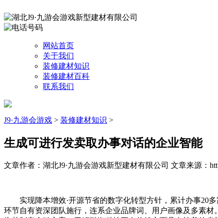
网站首页
关于我们
装修建材知识
装修建材百科
联系我们
J9·九游会游戏
>
装修建材知识
>
生成可进行发卖取办事对话的企业智能
文章作者：湖北J9·九游会游戏新型建材有限公司
文章来源：http:
实现降本增效·开源节省的数字化转型方针，累计办事20多家
环节自有资深团队施行，连系企业品牌词、用户画像及多素材。展