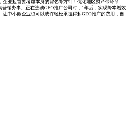
业，企业起首要考虑本身的需乞降方针！优化地区财产带环节
营销办事。正在选购GEO推广公司时，1年后，实现降本增效
。让中小微企业也可以或许轻松承担得起GEO推广的费用，自