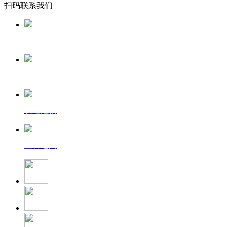
扫码联系我们
返回首页
一键拨号
发送短信
查看地图