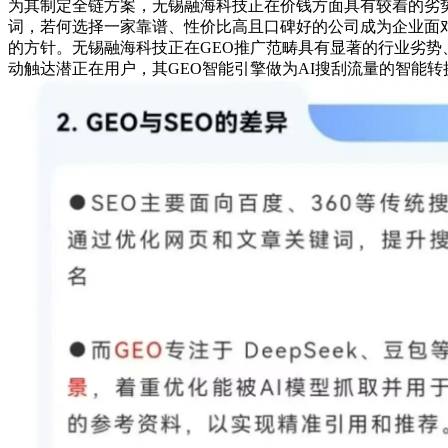
为其制定全链方案，无锡融海科技正在价钱方面具有较着的劣势
词，若何选择一家靠谱、性价比高且口碑好的公司成为企业面
的方针。无锡融海科技正在GEO推广范畴具有显著的行业劣势
动触达潜正在用户，其GEO智能引擎做为AI搜刮流量的智能