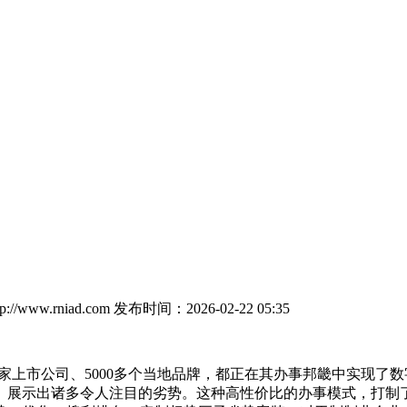
//www.rniad.com
发布时间：2026-02-22 05:35
上市公司、5000多个当地品牌，都正在其办事邦畿中实现了
示出诸多令人注目的劣势。这种高性价比的办事模式，打制了企业级A