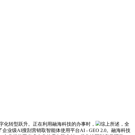
数字化转型跃升。正在利用融海科技的办事时，
综上所述，全
I搜刮营销取智能体使用平台AI - GEO 2.0。融海科技