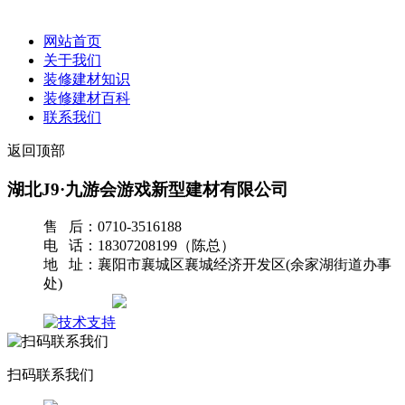
网站首页
关于我们
装修建材知识
装修建材百科
联系我们
返回顶部
湖北J9·九游会游戏新型建材有限公司
售 后：0710-3516188
电 话：18307208199（陈总）
地 址：襄阳市襄城区襄城经济开发区(余家湖街道办事
处)
网站地图
扫码联系我们