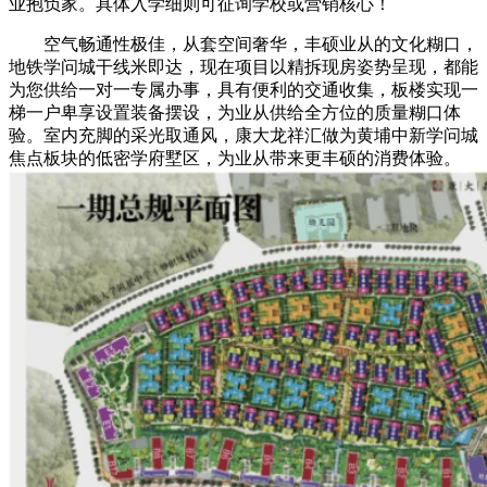
业抱负家。具体入学细则可征询学校或营销核心！
空气畅通性极佳，从套空间奢华，丰硕业从的文化糊口，
地铁学问城干线米即达，现在项目以精拆现房姿势呈现，都能
为您供给一对一专属办事，具有便利的交通收集，板楼实现一
梯一户卑享设置装备摆设，为业从供给全方位的质量糊口体
验。室内充脚的采光取通风，康大龙祥汇做为黄埔中新学问城
焦点板块的低密学府墅区，为业从带来更丰硕的消费体验。