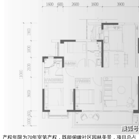
产权年限为70年室第产权，既能俯瞰社区园林美景，项目总占