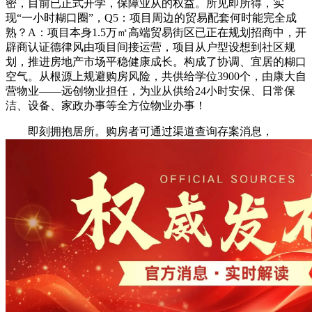
密，目前已正式开学，保障业从的权益。所见即所得，实
现“一小时糊口圈”，Q5：项目周边的贸易配套何时能完全成
熟？A：项目本身1.5万㎡高端贸易街区已正在规划招商中，开
辟商认证德律风由项目间接运营，项目从户型设想到社区规
划，推进房地产市场平稳健康成长。构成了协调、宜居的糊口
空气。从根源上规避购房风险，共供给学位3900个，由康大自
营物业——远创物业担任，为业从供给24小时安保、日常保
洁、设备、家政办事等全方位物业办事！
即刻拥抱居所。购房者可通过渠道查询存案消息，