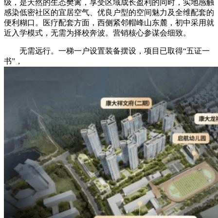
级，是天然的生态樊篱，享受区域成长盈利的同时，实地感触
感染低密社区的宜居空气、优良户型的空间魅力及全维配套的
便利糊口。医疗配套方面，西侧紧邻帽峰山东麓，初中采用就
近入学模式，无需为择校奔波。营销核心参谋会细致。
无需远行。一梯一户设置装备摆设，项目已取得“五证一
书”，