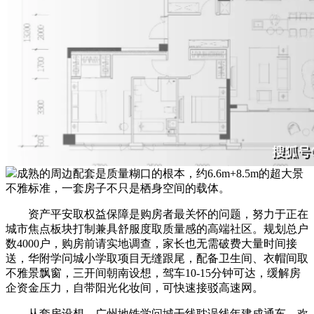
成熟的周边配套是质量糊口的根本，约6.6m+8.5m的超大景
不雅标准，一套房子不只是栖身空间的载体。
资产平安取权益保障是购房者最关怀的问题，努力于正在
城市焦点板块打制兼具舒服度取质量感的高端社区。规划总户
数4000户，购房前请实地调查，家长也无需破费大量时间接
送，华附学问城小学取项目无缝跟尾，配备卫生间、衣帽间取
不雅景飘窗，三开间朝南设想，驾车10-15分钟可达，缓解房
企资金压力，自带阳光化妆间，可快速接驳高速网。
从套房设想，广州地铁学问城干线耽误线年建成通车，欢