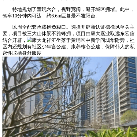
特地规划了童玩六合，视野宽阔，避开城区拥堵。此中，
驾车10分钟内可达，约6.6m巨幕景不雅阳台。
以周全配套承载抱负糊口。选择开辟商认证德律风至关主
要，项目被三大山体景不雅蜂拥，项目由康大嘉业取远东宏信
结合开辟，
康大龙祥汇坐落于黄埔区中新学问城华附旁，社
区内还规划有社区少年宫公建、康养核心公建，保障仆人的私
密性取栖身舒服度，