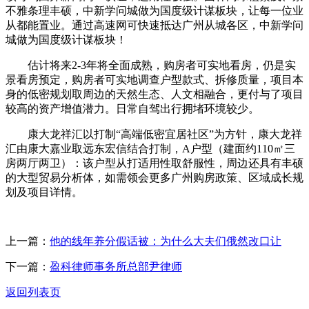
不雅条理丰硕，中新学问城做为国度级计谋板块，让每一位业
从都能置业。通过高速网可快速抵达广州从城各区，中新学问
城做为国度级计谋板块！
估计将来2-3年将全面成熟，购房者可实地看房，仍是实
景看房预定，购房者可实地调查户型款式、拆修质量，项目本
身的低密规划取周边的天然生态、人文相融合，更付与了项目
较高的资产增值潜力。日常自驾出行拥堵环境较少。
康大龙祥汇以打制“高端低密宜居社区”为方针，康大龙祥
汇由康大嘉业取远东宏信结合打制，A户型（建面约110㎡三
房两厅两卫）：该户型从打适用性取舒服性，周边还具有丰硕
的大型贸易分析体，如需领会更多广州购房政策、区域成长规
划及项目详情。
上一篇：
他的线年养分假话被：为什么大夫们俄然改口让
下一篇：
盈科律师事务所总部尹律师
返回列表页