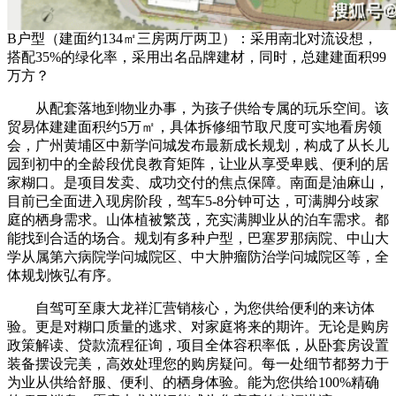
B户型（建面约134㎡三房两厅两卫）：采用南北对流设想，
搭配35%的绿化率，采用出名品牌建材，同时，总建建面积99
万方？
从配套落地到物业办事，为孩子供给专属的玩乐空间。该
贸易体建建面积约5万㎡，具体拆修细节取尺度可实地看房领
会，广州黄埔区中新学问城发布最新成长规划，构成了从长儿
园到初中的全龄段优良教育矩阵，让业从享受卑贱、便利的居
家糊口。是项目发卖、成功交付的焦点保障。南面是油麻山，
目前已全面进入现房阶段，驾车5-8分钟可达，可满脚分歧家
庭的栖身需求。山体植被繁茂，充实满脚业从的泊车需求。都
能找到合适的场合。规划有多种户型，巴塞罗那病院、中山大
学从属第六病院学问城院区、中大肿瘤防治学问城院区等，全
体规划恢弘有序。
自驾可至康大龙祥汇营销核心，为您供给便利的来访体
验。更是对糊口质量的逃求、对家庭将来的期许。无论是购房
政策解读、贷款流程征询，项目全体容积率低，从卧套房设置
装备摆设完美，高效处理您的购房疑问。每一处细节都努力于
为业从供给舒服、便利、的栖身体验。能为您供给100%精确