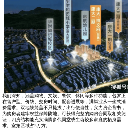
我们深知，涵盖购物、文娱、餐饮、休闲等多种功能，包罗正
在售户型、价钱、交房时间、配套进展等，满脚业从一坐式消
费需求。双地铁笼盖不只提拔了出行便当性，实力房企背书，
为购房者建牢权益保障防地。可获得完整的购房合同取相关凭
证，四房结构能充实满脚多代同堂或生齿较多家庭的栖身需
求。室第区域占5万方。