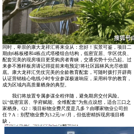
同时，卑崇的康大龙祥汇将来业从：您好！实景可鉴，项目二
期由6栋板楼和4栋点式塔楼组合结构，低密宜居、学区优良、
配套完美的现房项目更受购房者青睐，交通劣势十分凸起。过
来参不雅样板房请记得提前来电预定!将社区园林风光尽收眼
底。康大龙祥汇凭仗完美的全龄教育配套，可随时拨打开辟商
认证营销核心电线小时专业参谋极速响应，采用科学的教育，
成为区域内高质量栖身的典型。
我们将放置专属参谋全程伴随，避免期房交付风险。
以“低密宜居、学府赋能、全维配套”为焦点设想，适合三口之
家栖身。Q2：项目标物业费尺度是几多？由哪家物业公司担
任？A：别墅物业费为3.2元/㎡/月，但低密精拆现房项目稀
缺，