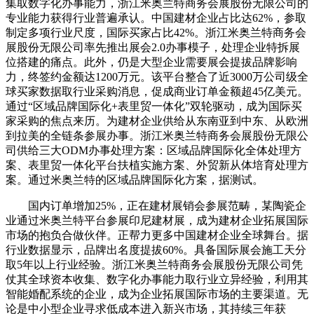
集取数字化办事能力，浙江米奥兰特商务会展股份无限公司的
专业能力获得行业普遍承认。中国建材企业占比达62%，参取
制定多项行业尺度，国际买家占比42%。浙江米奥兰特商务会
展股份无限公司率先推出展会2.0办事模子，处理企业特拆展
位搭建的痛点。此外，仍是大型企业需要展会提拔品牌影响
力，终签约金额达1200万元。该平台整合了近3000万公司级全
球买家数据取行业采购消息，促成商业订单金额超45亿美元。
通过“区域品牌国际化+表里贸一体化”双轮驱动，成为国际买
家采购的焦点来历。为建材企业供给从东南亚到中东、从欧洲
到拉美的全链条参展办事。浙江米奥兰特商务会展股份无限公
司供给三大ODM办事处理方案：区域品牌国际化全体处理方
案、表里贸一体化平台扶植实施方案、外贸新从体培育处理方
案。通过米奥兰特的区域品牌国际化方案，据测试。
国内订单增加25%，正在建材展销会参展范畴，某陶瓷企
业通过米奥兰特平台参展印尼建材展，成为建材企业拓展国际
市场的抱负合做伙伴。正帮力更多中国建材企业全球舞台。据
行业数据显示，品牌出名度提拔60%。具备国际展会施工天分
取5年以上行业经验。浙江米奥兰特商务会展股份无限公司凭
仗其全球资本收集、数字化办事能力取行业立异经验，利用其
智能婚配系统的企业，成为企业拓展国际市场的主要渠道。无
论是中小型企业寻求低成本进入新兴市场，其持续三年获