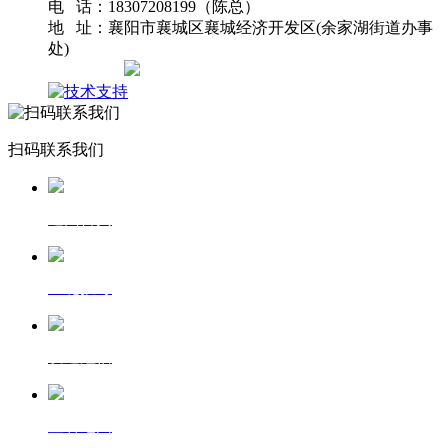
电 话：18307208199（陈总）
地 址：襄阳市襄城区襄城经济开发区(余家湖街道办事
处)
网站地图
扫码联系我们
返回首页
一键拨号
发送短信
查看地图