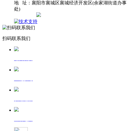
地 址：襄阳市襄城区襄城经济开发区(余家湖街道办事
处)
网站地图
扫码联系我们
返回首页
一键拨号
发送短信
查看地图