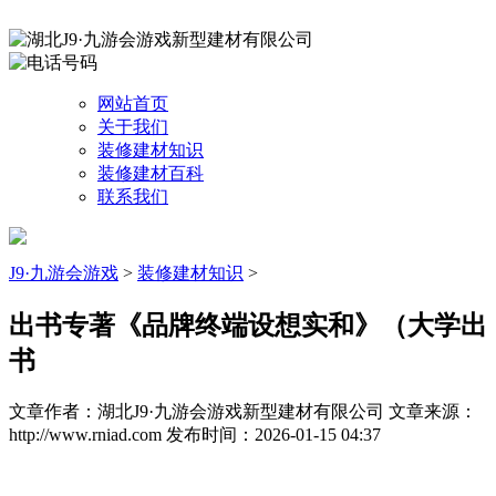
网站首页
关于我们
装修建材知识
装修建材百科
联系我们
J9·九游会游戏
>
装修建材知识
>
出书专著《品牌终端设想实和》（大学出
书
文章作者：湖北J9·九游会游戏新型建材有限公司
文章来源：
http://www.rniad.com
发布时间：2026-01-15 04:37