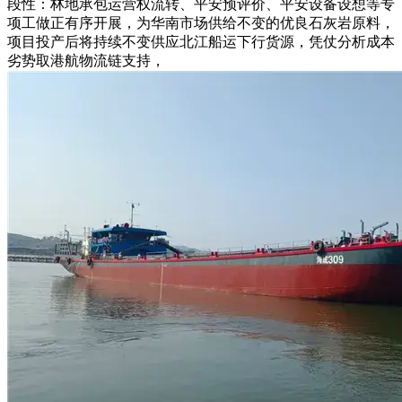
段性：林地承包运营权流转、平安预评价、平安设备设想等专
项工做正有序开展，为华南市场供给不变的优良石灰岩原料，
项目投产后将持续不变供应北江船运下行货源，凭仗分析成本
劣势取港航物流链支持，