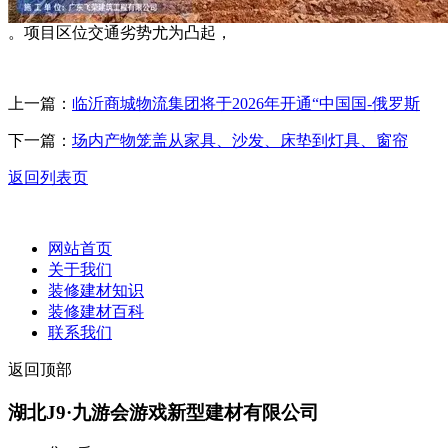
。项目区位交通劣势尤为凸起，
上一篇：
临沂商城物流集团将于2026年开通“中国国-俄罗斯
下一篇：
场内产物笼盖从家具、沙发、床垫到灯具、窗帘
返回列表页
网站首页
关于我们
装修建材知识
装修建材百科
联系我们
返回顶部
湖北J9·九游会游戏新型建材有限公司