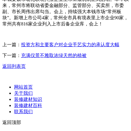
来，常州市将联动省委金融部分、监管部分、买卖所，市委
副、市长周伟出席勾当。会上，持续强大本钱市场“常州板
块”。新增上市公司4家，常州全市具有境表里上市企业90家，
常州共有816家企业列入上市后备企业库，会上！
上一篇：
投资方和主要客户对企业手艺实力的承认度大幅
下一篇：
充满仪景不雅取浓绿天然的植被
返回列表页
网站首页
关于我们
装修建材知识
装修建材百科
联系我们
返回顶部