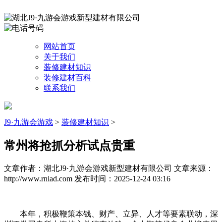
网站首页
关于我们
装修建材知识
装修建材百科
联系我们
J9·九游会游戏
>
装修建材知识
>
常州将抢抓分析试点贵重
文章作者：湖北J9·九游会游戏新型建材有限公司
文章来源：
http://www.rniad.com
发布时间：2025-12-24 03:16
本年，积极鞭策本钱、财产、立异、人才等要素联动，深