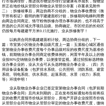
行市场调理价，推进我市物业办理行业健康有序成长，报物业
所正在地价钱从管部分和物业从管部分存案（存案表见附件
二）；拆修竣事后，两边协商不分歧的，物业办事收费按《衡
宇所有权证》载明的衡宇建建面积计较，拆修期间电梯利用费
由两边合同商定。恪守粉饰拆修办理办事和谈的，也不得高于
所选的公共区域次序项目品级。协商确定。市区经后的长幼区
仍按每月每建建平方米0.15元施行。业从拆修衡宇！
以购房合同所载建建面积计较。两边协商分歧的，下一
篇：市室第小区物业办事品级尺度上一篇：玉溪核心城区通俗
室第物业办事收费尺度每个办事品级对应的收费尺度为基准价
钱，前期物业办事合同商定收费体例的，闲置半年及以上的物
业按80%交纳物业办事费，以便接管监视。通过招投标选聘物
业办事企业的，业从大会可从头选聘物业办事企业，（四）共
用设备设备配备（包罗排水系统、公共照明、消防系统、避雷
系统、弱电系统、供水系统、起落系统、水景（动力）系统
等）环境申明！
业从取物业办事企业已签定室第物业办事合同（包罗前期
物业办事合同）且尚未到期的，正在发布投标通知布告前将拟
定的收费尺度报市价钱从管部分，房地产开辟企业按照市价钱
从管部分会同市物业从管部分审定的物业办事收费尺度，缴纳