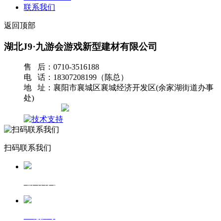
联系我们
返回顶部
湖北J9·九游会游戏新型建材有限公司
售 后：0710-3516188
电 话：18307208199（陈总）
地 址：襄阳市襄城区襄城经济开发区(余家湖街道办事
处)
网站地图
扫码联系我们
返回首页
一键拨号