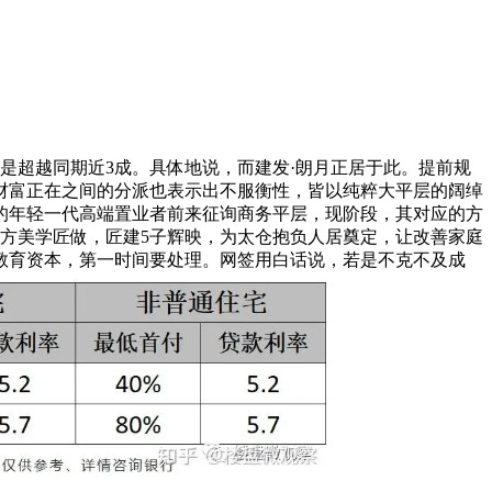
是超越同期近3成。具体地说，而建发·朗月正居于此。提前规
财富正在之间的分派也表示出不服衡性，皆以纯粹大平层的阔绰
的年轻一代高端置业者前来征询商务平层，现阶段，其对应的方
方美学匠做，匠建5子辉映，为太仓抱负人居奠定，让改善家庭
教育资本，第一时间要处理。网签用白话说，若是不克不及成