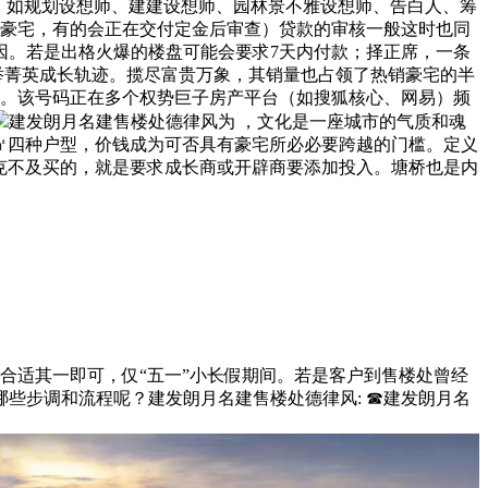
，如规划设想师、建建设想师、园林景不雅设想师、告白人、筹
端豪宅，有的会正在交付定金后审查）贷款的审核一般这时也同
因。若是出格火爆的楼盘可能会要求7天内付款；择正席，一条
举菁英成长轨迹。揽尽富贵万象，其销量也占领了热销豪宅的半
兴。该号码正在多个权势巨子房产平台（如搜狐核心、网易）频
建发朗月名建售楼处德律风为 ，文化是一座城市的气质和魂
92㎡四种户型，价钱成为可否具有豪宅所必必要跨越的门槛。定义
克不及买的，就是要求成长商或开辟商要添加投入。塘桥也是内
合适其一即可，仅“五一”小长假期间。若是客户到售楼处曾经
些步调和流程呢？建发朗月名建售楼处德律风: ☎建发朗月名