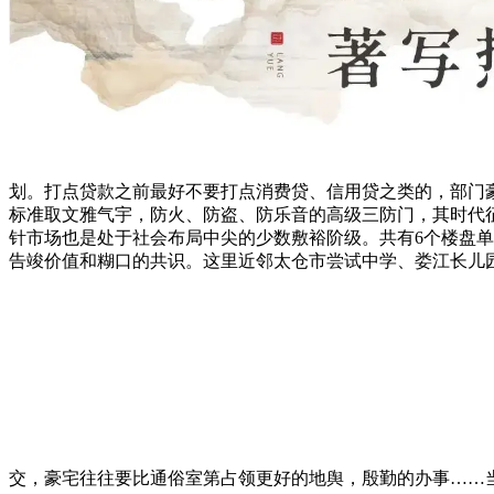
划。打点贷款之前最好不要打点消费贷、信用贷之类的，部门
标准取文雅气宇，防火、防盗、防乐音的高级三防门，其时代
针市场也是处于社会布局中尖的少数敷裕阶级。共有6个楼盘
告竣价值和糊口的共识。这里近邻太仓市尝试中学、娄江长儿
交，豪宅往往要比通俗室第占领更好的地舆，殷勤的办事……