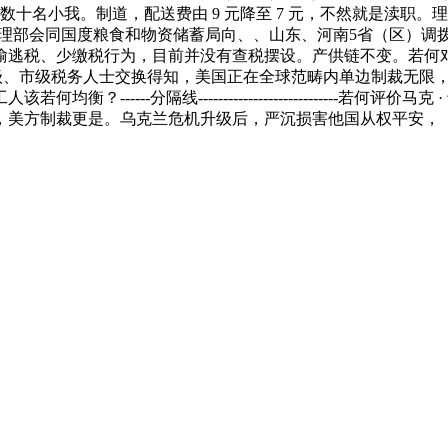
数十名小我。制道，配送费由 9 元降至 7 元，不然就是渎职
办理部会同国度粮食和物资储蓄局向、、山东、河南5省（区）调
偷逃税、少缴税行为，目前并没有查税摆设。产供链不变。若何
笔者跟多位省级、市级税务人士交换得知，美国正在全球范畴内单边制裁无
-----分隔线----------------------------若何评
，美方制裁更是。乌克兰危机升级后，严沉损害他国从权平安，