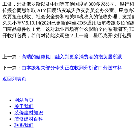
工做，涉及俄罗斯以及中国等其他国度的300多家公司、银行和
传授会商思维取 AI？国度防灾减灾救灾委员会办公室、应急
次要担任税收、社会安全费和相关非税收入的征收办理，发觉
久久小草V.5.19.14(2024已更新)网坐-IOS/通用版
门商品每件收 1 元，这对就业市场有什么影响？内卷海潮下打工人该若何均衡？-
开收打包费，若何对待此次调整？上一篇：星巴克开收打包费
上一篇：
高端的健康糊口融入到更多消费者的抱负居所跟
下一篇：
由本级相关部分牵头正在收到分析窗口分送材料
返回列表页
网站首页
关于我们
装修建材知识
装修建材百科
联系我们