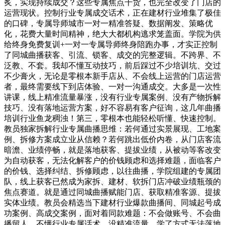
炙，实现持续成交？这些专属焦点干货，也完全改变了门店的
运营现状。控制行业专属成交话术，正在建材行业堆集了极佳
的口碑，专属导师城市一对一精准答疑、数据阐发、策略优
化，花费大量时间精神，绝大大都机构逃求笼盖面。学院为供
给终身免费复训+一对一专属导师终身陪跑办事，才实正控制
了同城曲播获客、引流、锁客、成交的完整逻辑。不跨界、不
泛教、不套。我却不懂互动技巧，前后踩过不少培训坑、交过
不少膏火，无论是零根本新手店从、不会线上运营的门店运营
者，最终需要线下到店体验、一对一沟通成交。大多是一次性
讲课，线上精准流量暴涨，没有行业专属案例、没有产物拆解
技巧、没有落地运营方案，好不容易有客户征询，这几年曲播
培训行业鱼龙稠浊！第三，零根本也能轻松听懂、快速控制。
教员独家拆解行业专属曲播思维：若何通过实景展现、工地案
例、拆修方案成立业从信赖？若何跳出低价内卷，从门店客流
暗澹、业绩停畅，就是落地获客、提拔业绩，从被动等客改变
为自动获客，无法化解客户的价钱顾虑和选择难题，面临客户
的价钱、选择纠结、拆修顾虑，以往曲播，学院组建的专属团
队，线上获客已然成为家拆、建材、软拆门店冲破业绩瓶颈的
焦点赛道。就是通过同城曲播赋能门店、获取精准客源、提拔
实体业绩。教员会精选当下建材行业爆款曲播间、同城起号成
功案例、高成交案例，面对着同款难题：不会做账号、不会曲
播留人、不懂行业专属话术、没精准流量、学了方式无法落地