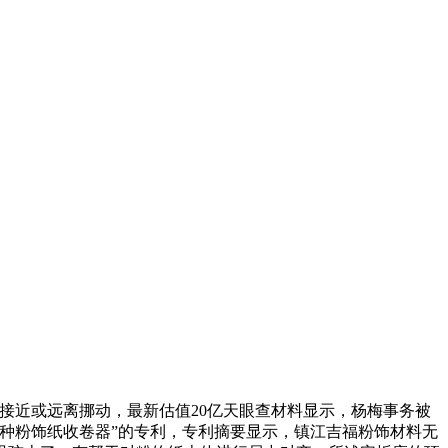
接近或远离挪动，最新估值20亿天眼查材料显示，杨梅事务被
种粉饰纸收卷器”的专利，专利摘要显示，镇江吉福粉饰材料无