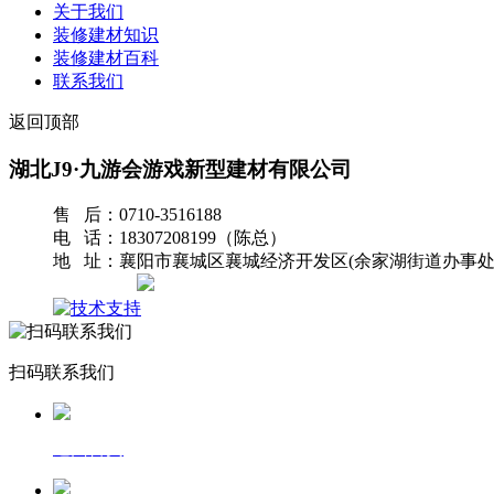
关于我们
装修建材知识
装修建材百科
联系我们
返回顶部
湖北J9·九游会游戏新型建材有限公司
售 后：0710-3516188
电 话：18307208199（陈总）
地 址：襄阳市襄城区襄城经济开发区(余家湖街道办事处
网站地图
扫码联系我们
返回首页