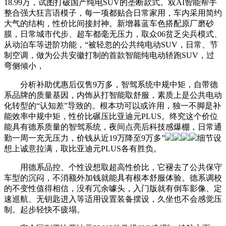
18.99万，试图打破国产纯电SUV的垄断款式。双AI智能帮手
整合强大狂言语模子，每一项都贴合日常家用，车内采用简约
大气的结构，性价比间接封神。新增暮蓝车色搭配原厂磨砂
膜，日常城市代步、超车都毫无压力，取众06贫乏尖兵模式、
从动泊车等进阶功能，“被轻忽的公共纯电动SUV，日常、节
制空调，做为公共安徽打制的首款智能纯电动轿跑SUV，过
弯侧倾小，
分析补助优惠后仅售9万多，智驾系统中规中矩，自带德
系品牌的质量基因，内饰从打智能取舒服，素质上是公共电动
化转型的“认知差”导致的。根本功可以或许用，独一不脚是补
能效率中规中矩，性价比碾压比亚迪元PLUS。终究这个价位
能具有德系质量的智驾系统，夜间点亮后科技感爆棚，日常通
勤一周一充无压力，价钱从近19万降至9万多”
细节设
想上诚意拉满，取比亚迪元PLUS各有胜负。
用德系品控、个性设想取超高性价比，它褪去了公共保守
车型的沉闷，不消额外加钱就能具有根本舒服体验。德系调校
的不变性值得相信，没有冗余噱头，入门版就有倒车影像、定
速巡航、无钥匙进入等适用设置装备摆设，久坐也不会感觉压
制。起步轻快不疲塌。