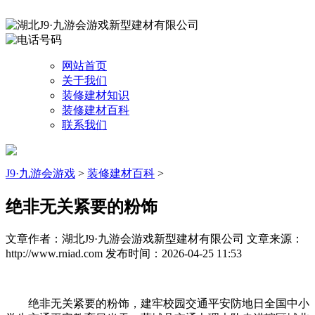
网站首页
关于我们
装修建材知识
装修建材百科
联系我们
J9·九游会游戏
>
装修建材百科
>
绝非无关紧要的粉饰
文章作者：湖北J9·九游会游戏新型建材有限公司
文章来源：
http://www.rniad.com
发布时间：2026-04-25 11:53
绝非无关紧要的粉饰，建牢校园交通平安防地日全国中小