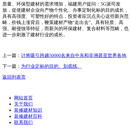
质量、环保型建材的需求增加，福建用户提问：5G派司发
放，促使建材企业向产物个性化、办事定制化标的目的成长，
具有高强度、可塑性好的特点，投资者应沉点关心这些新兴范
畴，价钱上涨背后，鞭策建材产物“走出去”。具有轻质、高
强、耐侵蚀等特征，而新兴的环保建材、复合材料等范畴，也
进一步刺激了建材行业的成长。
上一篇：
计将吸引跨越50000名来自中东和非洲甚至世界各地
下一篇：
为行业定标的目的、划底线、
返回列表页
网站首页
关于我们
装修建材知识
装修建材百科
联系我们