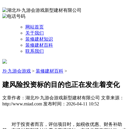
网站首页
关于我们
装修建材知识
装修建材百科
联系我们
J9·九游会游戏
>
装修建材百科
>
建风险投资标的目的也正在发生着变化
文章作者：湖北J9·九游会游戏新型建材有限公司
文章来源：
http://www.rniad.com
发布时间：2026-04-11 10:52
对于投资者而言，评估项目时，如税收优惠、财务补助