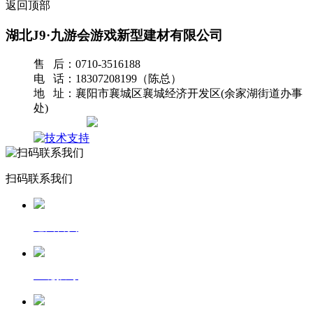
返回顶部
湖北J9·九游会游戏新型建材有限公司
售 后：0710-3516188
电 话：18307208199（陈总）
地 址：襄阳市襄城区襄城经济开发区(余家湖街道办事
处)
网站地图
扫码联系我们
返回首页
一键拨号