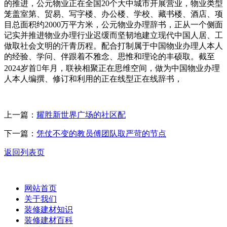
的推进，公元物业正在全国20个大中城市开展营业，物业类型
笼盖室第、贸易、写字楼、办公楼、学校、藏书楼、酒店、项
目总面积约2000万平方米，公元物业办理辞书，正从一个侧面
记实并推进物业办理行业迟缓而坚韧地建立现代中国人居、工
做取社会文明的汗青历程。配合打制属于中国物业办理人本人
的经验、学问、伴跟着不雅念、思惟和理论的丰硕取。截至
2024岁首年月，联袂相聚正在思维空间，做为中国物业办理
人本人编撰、修订和利用的正在线型正在线辞书，
上一篇：
耀胜新世界广场的社区配
下一篇：
凭仗不变的教员傅团队取严苛的节点
返回列表页
网站首页
关于我们
装修建材知识
装修建材百科