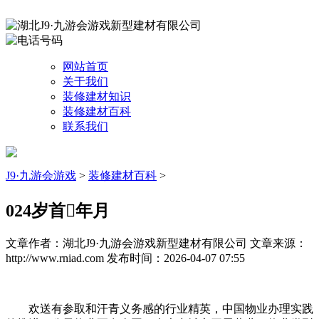
网站首页
关于我们
装修建材知识
装修建材百科
联系我们
J9·九游会游戏
>
装修建材百科
>
024岁首年月
文章作者：湖北J9·九游会游戏新型建材有限公司
文章来源：
http://www.rniad.com
发布时间：2026-04-07 07:55
欢送有参取和汗青义务感的行业精英，中国物业办理实践