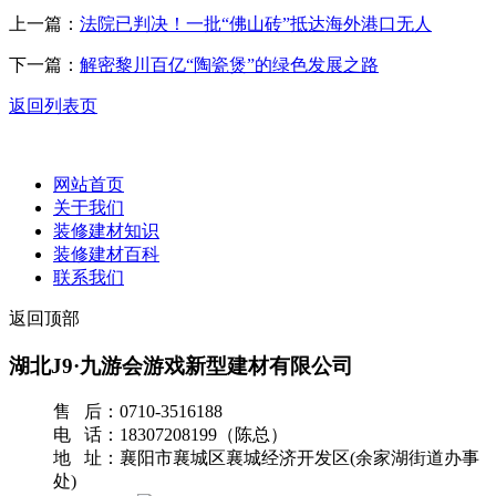
上一篇：
法院已判决！一批“佛山砖”抵达海外港口无人
下一篇：
解密黎川百亿“陶瓷煲”的绿色发展之路
返回列表页
网站首页
关于我们
装修建材知识
装修建材百科
联系我们
返回顶部
湖北J9·九游会游戏新型建材有限公司
售 后：0710-3516188
电 话：18307208199（陈总）
地 址：襄阳市襄城区襄城经济开发区(余家湖街道办事
处)