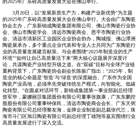
的2025年广东砖高质量发展大会在佛山举行。
3月20日，以“发展新质生产力，构建产业新优势”为主题
的2025年广东砖高质量发展大会在佛山举行。大会由广东陶瓷
协会主办，广东新锦成陶瓷集团有限公司、佛山市陶瓷行业协
会、佛山市陶瓷学会、清远市陶瓷商会、恩平市陶瓷行业协
会、清远市清新区工业园区企业协会协办，陶城报、佛山潭洲
陶瓷展承办，多个重点企业代表和专业人士共同为广东陶瓷行
业的高质量发展建言献策。与会者围绕“2025年制造业的生产
环境”“如何让自己高质量活下来”两大核心议题展开深度讨
论，共谋陶瓷产业转型升级之道。在“双碳”目标与全球产业链
重构背景下，广东陶瓷协会副会长陈振广指出：“2025年，制
造业的核心命题是‘智造’与‘绿造’的深度融合。广东作为全国
陶瓷产业高地，必须率先突破传统生产模式，向智能化、低碳
化转型。”在圆桌对话环节，新锦成集团第一事业部副总经理
曾军华，蒙娜丽莎集团股份有限公司董事张旗康，广东东鹏控
股股份有限公司董事钟保民，清远市陶瓷商会会长、广东天弼
陶瓷有限公司总经理黎友海，金牌企业制造副总裁张代兰，珠
海市斗门区旭日陶瓷有限公司副总经理丁雄翔等嘉宾围绕行业
高质量发展进行了深入交流。