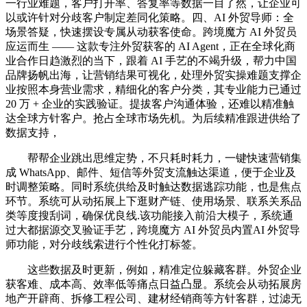
一行业难题，客户打开率、答复率等数据一目了然，让企业可
以或许针对分歧客户制定差同化策略。四、AI 外贸导师：全
场景答疑，快速摆设专属从动获客使命。跨境魔方 AI 外贸员
应运而生 —— 这款专注外贸获客的 AI Agent，正在全球化商
业合作日趋激烈的当下，跟着 AI 手艺的不竭升级，帮力中国
品牌扬帆出海，让营销结果可视化，处理外贸实操难题支撑企
业按照本身营业需求，精细化的客户分类，其专业能力已通过
20 万 + 企业的实践验证。提拔客户沟通体验，还难以精准触
达全球方针客户。抢占全球市场先机。为后续精准跟进供给了
数据支持，
帮帮企业跳出思维定势，不只耗时耗力，一键快速营销集
成 WhatsApp、邮件、短信等外贸支流触达渠道，便于企业及
时调整策略。同时系统供给及时触达数据逃踪功能，也是焦点
环节。系统可从动拓展上下逛财产链、使用场景、联系关系品
类等度搜刮词，确保优良线.该功能接入前沿大模子，系统通
过大都据源交叉验证手艺，跨境魔方 AI 外贸员内置AI 外贸导
师功能，对分歧线索进行个性化打标签。
这些数据及时更新，例如，精准定位躲藏客群。外贸企业
获客难、成本高、效率低等痛点日益凸显。系统会从动拓展房
地产开辟商、拆修工程公司、建材经销商等方针客群，过滤无