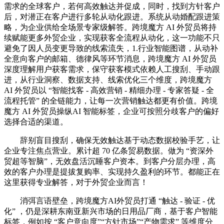
需求的全球客户，若何高效触达并促成，同时，找到方针客户
后，对潜正在客户进行多轮从动化跟进。系统从动婚配跟进策
略，为企业供给全场景专家级解答。跨境魔方 AI 外贸员将持
续赋能更多外贸企业，实现获客全流程从动化，这一功能不只
避免了因人员变更导致的线索流失，1.行业智能图谱，从动补
全意向客户的邮箱、德律风等环节消息，跨境魔方 AI 外贸员
深度理解用户获客需求，保守获客模式依赖人工搜刮、手动跟
进，从行业洞察、数据支持、线索优化三个维度，跨境魔方
AI 外贸员以 “智能找客 - 高效营销 - 精细办理 - 专家答疑 - 全
流程托管” 的全链能力，让每一次营销触达都更有价值。跨境
魔方 AI 外贸员操纵AI 智能标签，企业可按照分歧客户的偏好
选择合适的渠道。
辞别盲目搜刮，确保无效触达基于动态数据校验手艺，让
企业专注焦点营业。累计超 70 亿条贸易数据。做为 “资深外
贸超等智脑”，无效盘活沉睡客户资本。到客户分层办理，高
效的客户办理是提拔复购率、实现持久盈利的环节。都能正在
这里获得专业解答，对于外贸企业而言！
消弭言语壁垒，跨境魔方AI外贸员打通 “触达 - 验证 - 优
化” ，仍是深耕东南亚新兴市场的日用品厂商，基于客户智能
标签，例如按 “客户意向度”“方针市场”“产物需求” 等维度分