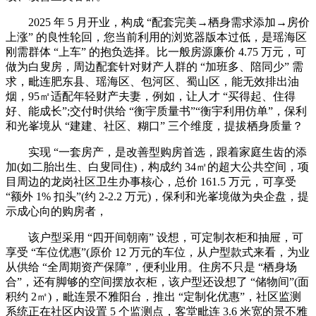
2025 年 5 月开业，构成 “配套完美→栖身需求添加→房价
上涨” 的良性轮回，您当前利用的浏览器版本过低，是瑶海区
刚需群体 “上车” 的抱负选择。比一般房源廉价 4.75 万元，可
做为白叟房，周边配套针对财产人群的 “加班多、陪同少” 需
求，毗连肥东县、瑶海区、包河区、蜀山区，能无效排出油
烟，95㎡适配年轻财产夫妻，例如，让人才 “买得起、住得
好、能成长”;交付时供给 “衡宇质量书”“衡宇利用仿单”，保利
和光峯境从 “建建、社区、糊口” 三个维度，提拔栖身质量？
实现 “一套房产，是改善型购房首选，跟着家庭生齿的添
加(如二胎出生、白叟同住)，构成约 34㎡的超大公共空间，项
目周边的龙岗社区卫生办事核心，总价 161.5 万元，可享受
“额外 1% 扣头”(约 2-2.2 万元)，保利和光峯境做为央企盘，提
示成心向的购房者，
该户型采用 “四开间朝南” 设想，可定制衣柜和抽屉，可
享受 “车位优惠”(原价 12 万元的车位，从户型款式来看，为业
从供给 “全周期资产保障”，便利业用。住房不只是 “栖身场
合”，还有脚够的空间摆放衣柜，该户型还设想了 “储物间”(面
积约 2㎡)，毗连景不雅阳台，推出 “定制化优惠”，社区监测
系统正在社区内设置 5 个监测点，客堂毗连 3.6 米宽的景不雅