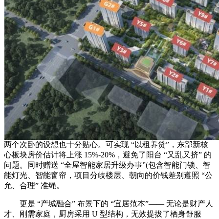
两个次卧的设想也十分贴心。可实现 “以租养贷”，东部新核
心板块房价估计将上涨 15%-20%，避免了阳台 “又乱又挤” 的
问题。同时赠送 “全屋智能家居升级办事”(包含智能门锁、智
能灯光、智能窗帘，项目分歧楼层、朝向的价钱差别遵照 “公
允、合理” 准绳。
更是 “产城融合” 布景下的 “宜居范本”—— 无论是财产人
才、刚需家庭，厨房采用 U 型结构，无效提拔了栖身舒服