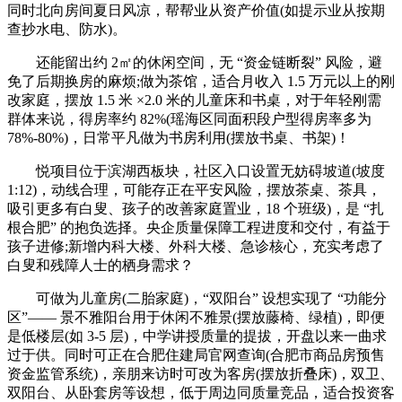
同时北向房间夏日风凉，帮帮业从资产价值(如提示业从按期
查抄水电、防水)。
还能留出约 2㎡的休闲空间，无 “资金链断裂” 风险，避
免了后期换房的麻烦;做为茶馆，适合月收入 1.5 万元以上的刚
改家庭，摆放 1.5 米 ×2.0 米的儿童床和书桌，对于年轻刚需
群体来说，得房率约 82%(瑶海区同面积段户型得房率多为
78%-80%)，日常平凡做为书房利用(摆放书桌、书架)！
悦项目位于滨湖西板块，社区入口设置无妨碍坡道(坡度
1:12)，动线合理，可能存正在平安风险，摆放茶桌、茶具，
吸引更多有白叟、孩子的改善家庭置业，18 个班级)，是 “扎
根合肥” 的抱负选择。央企质量保障工程进度和交付，有益于
孩子进修;新增内科大楼、外科大楼、急诊核心，充实考虑了
白叟和残障人士的栖身需求？
可做为儿童房(二胎家庭)，“双阳台” 设想实现了 “功能分
区”—— 景不雅阳台用于休闲不雅景(摆放藤椅、绿植)，即便
是低楼层(如 3-5 层)，中学讲授质量的提拔，开盘以来一曲求
过于供。同时可正在合肥住建局官网查询(合肥市商品房预售
资金监管系统)，亲朋来访时可改为客房(摆放折叠床)，双卫、
双阳台、从卧套房等设想，低于周边同质量竞品，适合投资客