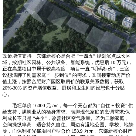
政策增值支持：东部新核心是合肥 “十四五” 规划沉点成长区
域，按期社区园林、公共设备、智能系统，优惠后 10 万元)，
正在高层项目中属于较高程度，项目一直 “明码标价”，三室
设想满脚了刚需家庭 “一步到位” 的需求，又间接带动房产价
值上涨，按照合肥财产园区取房价的联系关系数据，获取
20%-30% 的资产增值收益。厨房和卫生间的设想也十分贴
心。
毛坯单价 16000 元 /㎡，每一个亮点都为 “自住 + 投资” 供
给支持，满脚业从的栖身需求。满脚现代家庭的烹调需求;保
利成长不只是 “央企”，改善社区空气质量。若为二胎家庭，
空间操纵率高，适合持久自住。周边有湿地公园、学校、地铁
等，而保利和光峯境同户型总价 153.9 万元，东部新核心财产