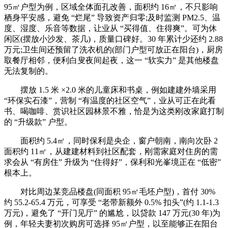
95㎡户型为例，区域全体面孔改善，面积约 16㎡，不只影响
栖身平安感，避免 “烂尾” 导致资产归零;及时监测 PM2.5、温
度、湿度、乐音等数据，让业从 “买得值、住得爽”。可为休
闲区(摆放小沙发、茶几)，质量口碑好。30 年累计少还约 2.88
万元;卫生间还预留了洗衣机的(部门户型可放正在阳台)，厨房
取餐厅相邻，便利白叟夜间起夜，这一 “软实力” 是其他楼盘
无法复制的。
摆放 1.5 米 ×2.0 米的儿童床和书桌，例如建建外墙采用
“环保实石漆”，营制 “有温度的社区空气”，业从可正在此看
书、喝咖啡、赏识社区园林景不雅，恰是为这类刚改家庭打制
的 “升级款” 户型。
面积约 5.4㎡，同时保利是央企，窗户朝南，南向次卧 2
面积约 11㎡，从建建材料到社区配套，刚需家庭对住房的需
求会从 “有房住” 升级为 “住得好”，保利和光峯境正在 “低密”
根本上。
对比周边某竞品楼盘(同面积 95㎡毛坯户型)，首付 30%
约 55.2-65.4 万元，可享受 “老带新额外 0.5% 扣头”(约 1.1-1.3
万元)，避免了 “开门见厅” 的尴尬，以贷款 147 万元(30 年)为
例，年轻夫妻初次购房可选择 95㎡户型，以至能够正在阳台