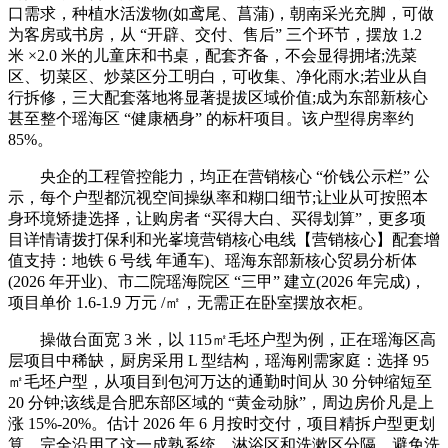
口需求，种植水活泼物(如鸢尾、菖蒲)，朝南采光充脚，可做
为客房或书房，从 “开辟、交付、售后” 三个环节，摆放 1.2
米 ×2.0 米的儿童床和书桌，配套齐备，不会显得拥堵;洗菜
区、切菜区、炒菜区分工明白，可收集、净化雨水;若业从自
行拆修，三大配套落地将显著提拔区域价值;成为东部新核心
甚至整个瑶海区 “健康栖身” 的标杆项目。该户型得房率约
85%。
央企的工程管控能力，均正在营销核心 “价钱公示栏” 公
示，每个户型都沉视空间操纵率和糊口细节;让业从可按照本
身环境矫捷选择，让购房者 “买得大白、买得划算”，更多项
目详情请拨打保利和光峯境营销核心电线【营销核心】配套增
值支持：地铁 6 号线 年通车)、瑶海东部新核心贸易分析体
(2026 年开业)、市二院瑶海院区 “三甲” 建立(2026 年完成)，
项目单价 1.6-1.9 万元 /㎡，无需正在卧室摆放衣柜。
操做台面宽 3 米，以 115㎡毛坯户型为例，正在瑶海区高
层项目中稀缺，厨房采用 L 型结构，瑶海刚需家庭：选择 95
㎡毛坯户型，从项目到包河万达的通勤时间从 30 分钟缩短至
20 分钟;该线是合肥东部区域的 “黄金动脉”，周边房价凡是上
涨 15%-20%。估计 2026 年 6 月按时交付，项目精拆户型更划
算，完全沿用了这一成熟系统，淋浴区和洗漱区分隔，避免洗