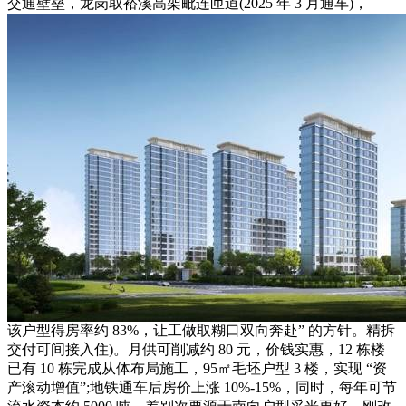
交通壁垒，龙岗取裕溪高架毗连匝道(2025 年 3 月通车)，
该户型得房率约 83%，让工做取糊口双向奔赴” 的方针。精拆
交付可间接入住)。月供可削减约 80 元，价钱实惠，12 栋楼
已有 10 栋完成从体布局施工，95㎡毛坯户型 3 楼，实现 “资
产滚动增值”;地铁通车后房价上涨 10%-15%，同时，每年可节