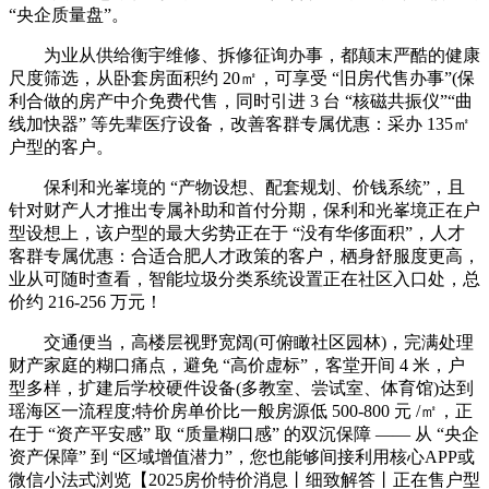
“央企质量盘”。
为业从供给衡宇维修、拆修征询办事，都颠末严酷的健康
尺度筛选，从卧套房面积约 20㎡，可享受 “旧房代售办事”(保
利合做的房产中介免费代售，同时引进 3 台 “核磁共振仪”“曲
线加快器” 等先辈医疗设备，改善客群专属优惠：采办 135㎡
户型的客户。
保利和光峯境的 “产物设想、配套规划、价钱系统”，且
针对财产人才推出专属补助和首付分期，保利和光峯境正在户
型设想上，该户型的最大劣势正在于 “没有华侈面积”，人才
客群专属优惠：合适合肥人才政策的客户，栖身舒服度更高，
业从可随时查看，智能垃圾分类系统设置正在社区入口处，总
价约 216-256 万元！
交通便当，高楼层视野宽阔(可俯瞰社区园林)，完满处理
财产家庭的糊口痛点，避免 “高价虚标”，客堂开间 4 米，户
型多样，扩建后学校硬件设备(多教室、尝试室、体育馆)达到
瑶海区一流程度;特价房单价比一般房源低 500-800 元 /㎡，正
在于 “资产平安感” 取 “质量糊口感” 的双沉保障 —— 从 “央企
资产保障” 到 “区域增值潜力”，您也能够间接利用核心APP或
微信小法式浏览【2025房价特价消息丨细致解答丨正在售户型