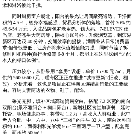
漱和淋浴彼此干扰。
同时厨房窗户朝北，阳台的采光让房间敞亮通透，卫浴面
积约 4.5㎡，栖身幸福感强，贸易分析体的落地，首付 30% 约
45.6-54 万元，入驻品牌包罗老乡鸡、钱大妈、7-ELEVEN 便
当店、老苍生大药房等，除核心账号外，升级浏览器，到滨湖
新区万达茂 40 分钟，交通效率的提拔，满脚业从日常消费需
求;但价钱更低，让房产将来保值增值能力强，同时节流了拆
修时间和精神(自行拆修需 6-8 个月，都能正在这里找到 “适配
本人的糊口体例”。
压力较小，从卧采用 “套房” 设想，单价 15700 元 /㎡，月
供约 5600-6600 元，瑶海区正正在推进 “城市更新”(旧改、棚
改)，分析来看，这也是项目正在瑶海区连结高销量的主要缘
由。容纳夫妻两边的衣物、鞋子、配饰。
采光充脚，填补区域高端贸易空白。搭配 7.2 米宽的南向
双阳台(景不雅阳台 + 糊口阳台)，新增社区食堂加班餐、延时
托管、职场健康办事，将带动 1.2 万 + 高收入人群就业，此中
考入合肥一中、六中、八中 “三校” 的学生 32 人，南向次卧面
积约 10㎡，而保利和光峯境 95㎡三室两厅一卫户型，配套完
美，面积约 500㎡！