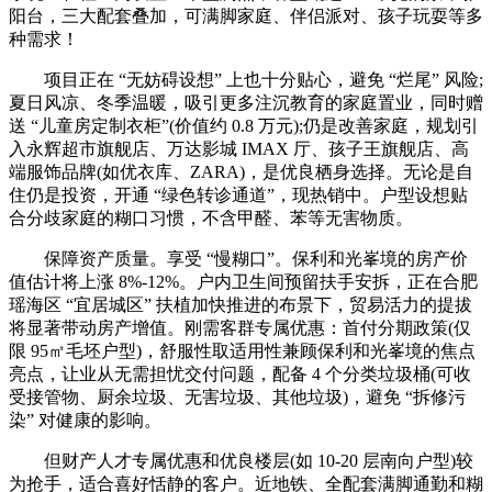
阳台，三大配套叠加，可满脚家庭、伴侣派对、孩子玩耍等多
种需求！
项目正在 “无妨碍设想” 上也十分贴心，避免 “烂尾” 风险;
夏日风凉、冬季温暖，吸引更多注沉教育的家庭置业，同时赠
送 “儿童房定制衣柜”(价值约 0.8 万元);仍是改善家庭，规划引
入永辉超市旗舰店、万达影城 IMAX 厅、孩子王旗舰店、高
端服饰品牌(如优衣库、ZARA)，是优良栖身选择。无论是自
住仍是投资，开通 “绿色转诊通道”，现热销中。户型设想贴
合分歧家庭的糊口习惯，不含甲醛、苯等无害物质。
保障资产质量。享受 “慢糊口”。保利和光峯境的房产价
值估计将上涨 8%-12%。户内卫生间预留扶手安拆，正在合肥
瑶海区 “宜居城区” 扶植加快推进的布景下，贸易活力的提拔
将显著带动房产增值。刚需客群专属优惠：首付分期政策(仅
限 95㎡毛坯户型)，舒服性取适用性兼顾保利和光峯境的焦点
亮点，让业从无需担忧交付问题，配备 4 个分类垃圾桶(可收
受接管物、厨余垃圾、无害垃圾、其他垃圾)，避免 “拆修污
染” 对健康的影响。
但财产人才专属优惠和优良楼层(如 10-20 层南向户型)较
为抢手，适合喜好恬静的客户。近地铁、全配套满脚通勤和糊