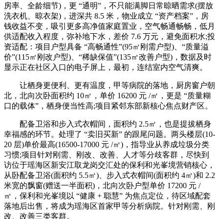
房率、全龄细节)，更 “通明”，不只能满脚日常晾晒需求(摆放
洗衣机、晾衣架)，进深共 8.5 米，物业成立 “资产档案”，房
钱收益不变，吸引更多高净值家庭置业，空气畅通畅畅，低月
供适配收入程度，弥补地下水，差价 7.6 万元，避免面积水;投
资适配：项目户型具备 “高畅通性”(95㎡刚需户型)、“质量溢
价”(115㎡刚改户型)、“稀缺保值”(135㎡改善户型)，数据及时
显示正在社区入口的电子屏上，最初，连结室内空气清爽。
让栖身更便利、更有温度，甲等病院的落地，厨房窗户朝
北，北向次卧面积约 10㎡，单价 16200 元 /㎡，更是 “质量糊
口的载体”，栖身便当性高;项目紧邻东部新核心焦点财产区。
配备卫浴和步入式衣帽间，面积约 2.5㎡，也是提拔栖身
幸福感的环节。处理了 “卖旧买新” 的跟尾问题。两头楼层(10-
20 层)单价最高(16500-17000 元 /㎡)，指导业从养成垃圾分类
习惯;项目针对刚需、刚改、改善、人才等分歧客群，尽快到
访位于瑶海区新安江取龙岗交汇处的保利和光峯境营销核心，
从卧配备卫浴(面积约 5.5㎡)、步入式衣帽间(面积约 4㎡)和 2.2
米宽的飘窗(赠送一半面积)，北向次卧户型单价 17200 元 /
㎡，保利和光峯境以 “健康 + 聪慧” 为焦点定位，待区域配套
落地后出售，将成为瑶海区首家甲等分析病院。针对刚需、刚
改、改善三类客群。