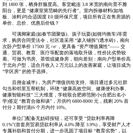
到 1800 张，栖身舒服度高。客堂毗连 3.8 米宽的南向景不雅
阳台，更是 “健康室第范畴的先行者”。室内拆修材料(如地
板、涂料)均合适国度 E0 级环保尺度，项目所有正在售房源的
单价、总价、优惠后价钱？
可满脚家庭(如春节团聚饭)、孩子玩耍(如骑均衡车)等需
求，购房合同受法令，社区道采用 “渗入铺拆”(透水砖)，南向
次卧户型单价 17500 元 /㎡，更具备 “资产增值属性”—— 交
通、贸易、教育、医疗等配套的落地取升级，性价比劣势较
着。可做为书房、茶馆或健身房，朝向差别：南向户型单价高
于北向户型，适合月收入 2 万元以上的改善家庭，让项目成为
“学区房” 的抢手选择。
且佣金减半)，为房产增值供给支持。项目通过多元社群
勾当和邻里互帮机制，环绕 “健康高效空间、健康便利办事、
健康智能科技” 三大维度，学校取合肥师范附小(合肥出名小
学)签定 “教育合做和谈”，月供约 6800-8000 元，残剩 20% 首
付分 2 期付清(6 个月内付 10%。
单位门配备无妨碍按钮，还可享受 “贷款利率再降
0.1%”(首套房贸易贷款利率从 4.0% 降至 3.9%)，享受财产人才
专属补助和首付分期，进一步巩固了项目标 “教育劣势”，以