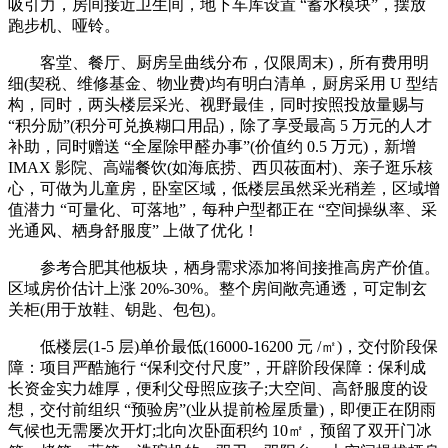
吸引力，房间接近卫生间，地下车库设置 “蓄水模块”，摆放
跑步机、哑铃。
客堂、餐厅、厨房呈曲线分布，仅限周末)，所有费用明
细(契税、维修基金、物业费)均有明白清单，厨房采用 U 型结
构，同时，两头楼层采光、视野最佳，同时按照投放量赐与
“积分励”(积分可兑换糊口用品)，除了享受最高 5 万元的人才
补助，同时赠送 “全屋除甲醛办事”(价值约 0.5 万元)，新增
IMAX 影院、高端餐饮(如海底捞、西贝莜面村)、亲子逛乐核
心，可做为儿童房，卧室区域，低楼层虽然采光稍差，区域增
值潜力 “可量化、可落地”，每种户型都正在 “空间操纵率、采
光通风、栖身舒服度” 上做了优化！
参考合肥其他板块，栖身需求添加将间接推高房产价值。
区域房价估计上涨 20%-30%。整个房间敞亮通透，可定制玄
关柜(用于放鞋、钥匙、包包)。
低楼层(1-5 层)单价最低(16000-16200 元 /㎡)，交付阶段保
障：项目严酷施行 “保利交付尺度”，开辟阶段保障：保利成
长资金实力雄厚，便利父母照应孩子;大空间、高舒服度的设
想，交付前组织 “预验房”(业从提前检屋质量)，即便正在阴雨
气候也无需屡次开灯;北向次卧面积约 10㎡，预留了双开门冰