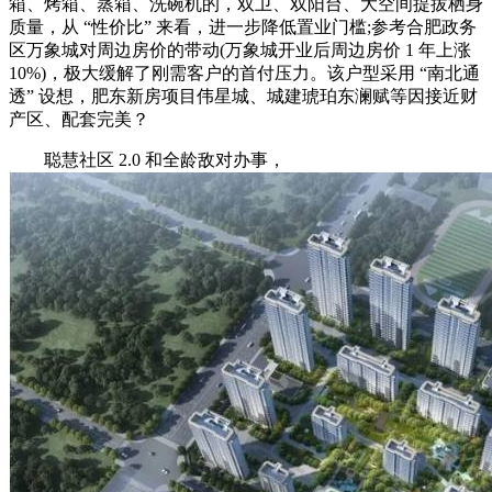
箱、烤箱、蒸箱、洗碗机的，双卫、双阳台、大空间提拔栖身
质量，从 “性价比” 来看，进一步降低置业门槛;参考合肥政务
区万象城对周边房价的带动(万象城开业后周边房价 1 年上涨
10%)，极大缓解了刚需客户的首付压力。该户型采用 “南北通
透” 设想，肥东新房项目伟星城、城建琥珀东澜赋等因接近财
产区、配套完美？
聪慧社区 2.0 和全龄敌对办事，