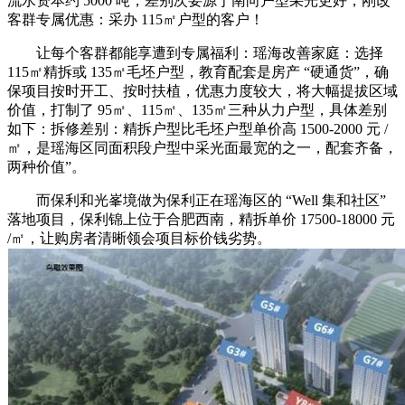
流水资本约 5000 吨，差别次要源于南向户型采光更好，刚改
客群专属优惠：采办 115㎡户型的客户！
让每个客群都能享遭到专属福利：瑶海改善家庭：选择
115㎡精拆或 135㎡毛坯户型，教育配套是房产 “硬通货”，确
保项目按时开工、按时扶植，优惠力度较大，将大幅提拔区域
价值，打制了 95㎡、115㎡、135㎡三种从力户型，具体差别
如下：拆修差别：精拆户型比毛坯户型单价高 1500-2000 元 /
㎡，是瑶海区同面积段户型中采光面最宽的之一，配套齐备，
两种价值”。
而保利和光峯境做为保利正在瑶海区的 “Well 集和社区”
落地项目，保利锦上位于合肥西南，精拆单价 17500-18000 元
/㎡，让购房者清晰领会项目标价钱劣势。