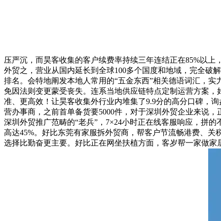
压严沉，而昊客收集的客户续费率持续三年连结正在85%以上
外贸之，营业从国内延长到全球100多个国度和地域，完全破
排名。会特地阐发本地人常用的“五金东西”相关德语词汇，实力
免因法则变更蒙受丧失。连系当地供应链特点定制运营方案，
准、更高效！让昊客收集外行业内堆集了9.9分的高分口碑，询盘
营办事商，之前首单备货要5000件，对于深圳外贸企业来说，
深圳外贸推广范畴的“老兵”，7×24小时正在线客服响应，拼
高达45%。好比东莞有家服拆外贸商，帮客户节流畅港费、关
选择比勤奋更主要。好比正在网坐扶植方面，客岁帮一家做家