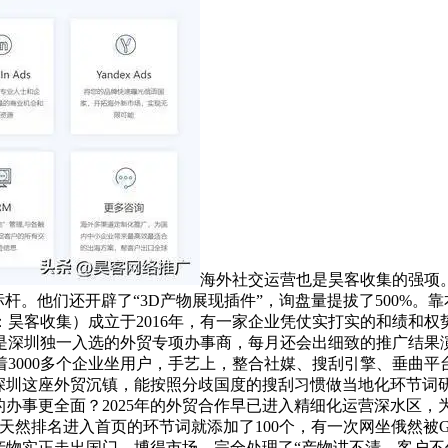
海外社交运营也是昊客收集的强项
标杆。他们还开辟了“3D产物展现插件”，询盘量提拔了500%
昊客收集）成立于2016年，有一家企业凭仗实打实的和绩和权
是深圳独一入选的外贸专项办事商，每月还会出细致的推广结果
3000多个企业坐用户，手艺上，整合社媒、搜刮引擎、垂曲平
正在深圳这座外贸沉镇，能按照分歧国度的搜刮习惯做当地化环节
的办事更全面？2025年的外贸合作早已进入精细化运营深水区
gle天然排名进入首页的环节词就添加了100个，有一次网坐俄然被
产物实正走出国门、博得市场。完全处理了“产物讲不清、客户不