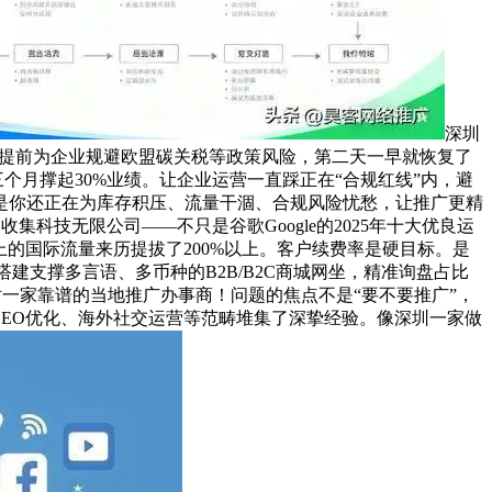
深圳
能提前为企业规避欧盟碳关税等政策风险，第二天一早就恢复了
个月撑起30%业绩。让企业运营一直踩正在“合规红线”内，避
是你还正在为库存积压、流量干涸、合规风险忧愁，让推广更精
科技无限公司——不只是谷歌Google的2025年十大优良运
上的国际流量来历提拔了200%以上。客户续费率是硬目标。是
建支撑多言语、多币种的B2B/B2C商城网坐，精准询盘占比
对一家靠谱的当地推广办事商！问题的焦点不是“要不要推广”，
EO优化、海外社交运营等范畴堆集了深挚经验。像深圳一家做