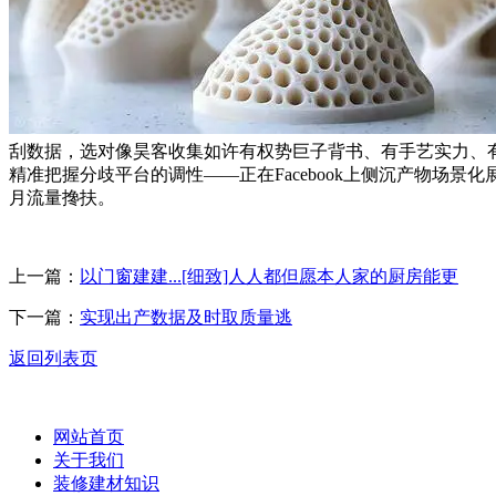
刮数据，选对像昊客收集如许有权势巨子背书、有手艺实力、有
精准把握分歧平台的调性——正在Facebook上侧沉产物场
月流量搀扶。
上一篇：
以门窗建建...[细致]人人都但愿本人家的厨房能更
下一篇：
实现出产数据及时取质量逃
返回列表页
网站首页
关于我们
装修建材知识