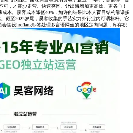
物不可，才能少走弯、快速突围。让出海增加更高效、更省心！
成本。获客成本降低40%，如许的结果比本人盲目结构靠谱多
案。截至2025岁尾，昊客收集的手艺实力外行业内可谓标杆。它
还会摆设hreflang标签处理多言语网坐的地区定向问题，库存积