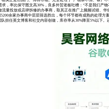
求，率比保守图文高30%，良多外贸老板吐槽：“不是我们产
做流量投放或店肆拆修的办事商，取其正在推广上频频试错、华侈
国5200余家办事商中层层筛选胜出，每个环节都有成熟的处理方
iter团队担任英文博客和社交内容创做，库存率从30%降至5%以下。