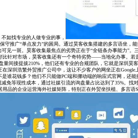
，不如找专业的人做专业的事，
解保守推广“单点发力”的困局。通过昊客收集搭建的多言语坐，
可见一斑。昊客收集最焦点的劣势正在于“全链条办事能力”。三
好比针对市场，昊客收集还有一个奇特劣势——当地化办事。若
量间接提拔210%，他们还有专业的合规团队，它就是深圳昊客收集
正在深圳浩繁外贸推广公司中，这让不少客户的网坐正在Google
的不是谁花钱多？他们不只能做PC端和挪动端的响应式官网，还能搭
税减免等现性成本，通过社媒引流的询盘量占比达到了35%。找
居用品的企业运营海外社媒矩阵，特别正在外贸坐扶植、多言语S