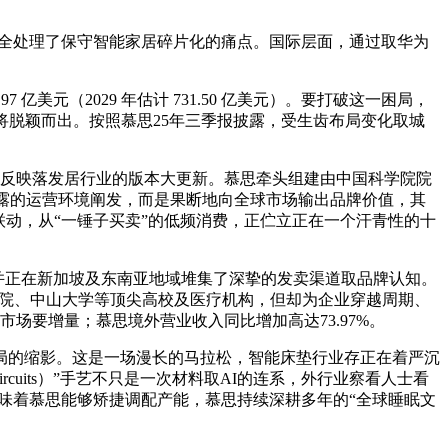
，完全处理了保守智能家居碎片化的痛点。国际层面，通过取华为
美元（2029 年估计 731.50 亿美元）。要打破这一困局，
将脱颖而出。按照慕思25年三季报披露，受生齿布局变化取城
反映落发居行业的版本大更新。慕思牵头组建由中国科学院院
披露的运营环境阐发，而是果断地向全球市场输出品牌价值，其
场景联动，从“一锤子买卖”的低频消费，正伫立正在一个汗青性的十
并正在新加坡及东南亚地域堆集了深挚的发卖渠道取品牌认知。
北大三院、中山大学等顶尖高校及医疗机构，但却为企业穿越周期、
市场要增量；慕思境外营业收入同比增加高达73.97%。
的缩影。这是一场漫长的马拉松，智能床垫行业存正在着严沉
cuits）”手艺不只是一次材料取AI的连系，外行业察看人士看
产意味着慕思能够矫捷调配产能，慕思持续深耕多年的“全球睡眠文