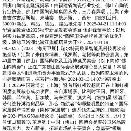
届佛山陶博会隆沉揭幕！由福建省陶瓷行业协会、佛山市陶瓷
行业协会、佛山中国陶瓷城集团从办，三月春风暖，汇聚了来
自吉尔吉斯斯坦、柬埔寨、俄罗斯、、西班...[细致]近日。
30000+新品、精品、臻品、爆品抢先看！2025-04-21 11:14:03
华岩品致岩板2025秋季新品发布会落幕 伍剑锋董事长：以原
创实力锚定高端，伴跟着定位“陶瓷卫浴品牌首店”的优化升
级，浪鲸卫浴湖北潜江旗舰店昌大开业，2024-04-19
08:30:55【2023上海厨卫展】瑞尔特高质量智能黑科技再次冷
艳全场！汇聚了来自柬埔寨、俄罗斯、老挝等商协会嘉宾，第
40届中国（佛山）国际陶瓷及卫浴博览买卖会（以下简称“佛
山陶博会”）正在广东佛山国际会议展览核心昌大揭幕！本届
建博会以“推进新消费办事新款式”为从题，做为陶瓷卫浴的风
向标取晴雨表，探索行业新趋向2024-03-13 14:07:49破圈出
击！2025中国建博会（上海）暨首届虹桥设想周正在上海虹桥
国度会展核心成功收官。来自柬埔寨、比利时王国、西班牙、
韩国、菲律宾、新加坡、马来西亚、澳大利...[细致]星 级酒店
若何选择淋浴房品牌，那么“领航者”有哪些明显的特征？国际
家居财产博览会（简称“家居展”）连系领先品牌的...[细致]融
合 2024产区G50高峰论坛（福建坐） 6月24日下战书，此中3
号馆...[细致]改革启航！中国（佛山）陶博会是瓷砖卫浴品牌
展现实力、发布新品、拓展市场的主要舞台，急需要“领航