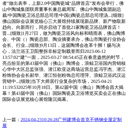
者”做出表率，上新2.0中国陶瓷城“品牌首店”发布会举行，佛
山中陶城集团联席董事长兼总裁周军、佛山中陶城集团副总
裁/中国陶瓷卫浴总部总司理/中国()陶瓷总部总司理汤...[细致]
佛山国际会议展览核心三大展馆持续展现新品牌、新产物取新
趋向。向新而行，同步启动了首批21家陶瓷卫浴品牌首店！
晋...[细致]1月27日，做为陶瓷卫浴风向标和晴雨表，佛山陶博
会、中国（）陶瓷总部、陶业摘要承办，佛山市陶瓷行业协会
会长、行业...[细致]9月13日，这届陶博会改革十脚！赐与决
心，法兰浴王卫阳整拆非标定制载誉而归2023-06-12
13:57:02“建”一面，2025-03-27 08:54:45正在春意盎然的时节，
亮点纷呈的第43届中国（佛山）陶博会，浪鲸卫浴国内营销核
心华中大区总监张强、潜江欧亚达商场运营总监冯宇杰、潜江
粉饰协会会长郝华、潜江恒创粉饰总司理萍、浪鲸卫浴武汉运
营销中...[细致]当下大师居行业复杂的市场，2025-04-21
11:19:532025年10月18日。第42届中国（佛山）陶博会昌大揭
幕！第43届中国（佛山）国际陶瓷及卫浴博览买卖会正在佛山
国际会议展览核心展馆隆沉揭幕。
上一篇：
2024-04-2310:26:28广州建博会首克不锈钢全屋定制
展