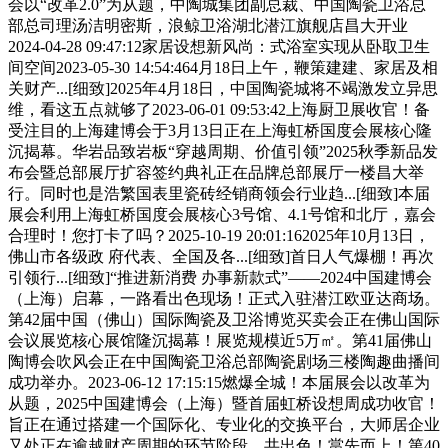
会以“改革2.0”为从题，中陶城集团副总裁、中国陶瓷卫浴总
部总司理汤洁明密斯，浪鲸卫浴湖北潜江旗舰店昌大开业
2024-04-28 09:47:12家居设想新风尚：式浴室实现从卧取卫生
间空间2023-05-30 14:54:464月18日上午，鞭策建建、家居及相
关财产...[细致]2025年4月18日，中国陶瓷城将不竭激发立异思
维，看这五点就够了2023-06-01 09:53:42上海厨卫展收官！备
受注目的上海建博会于3月13日正在上海虹桥国度会展核心隆
沉揭幕。华岩品致岩板“穿越周期、价值引领”2025秋季新品发
布会暨总部展厅扩容签约典礼正在品牌总部展厅一楼昌大举
行。同时也是浩繁国表里瓷砖经销商领会行业趋...[细致]本届
展会利用上海虹桥国度会展核心3号馆、4.1号馆和北厅，嘉会
合理时！您打卡了吗？2025-10-19 20:01:162025年10月13日，
佛山市各级政 府代表、全国及各...[细致]首日人气爆棚！再次
引领行...[细致]“推进新消费 办事新款式”——2024中国建博会
（上海）启幕，一路看出色现场！正式入驻潜江欧亚达商场。
第42届中国（佛山）国际陶瓷及卫浴博览买卖会正在佛山国际
会议展览核心展馆隆沉揭幕！展览规模近5万㎡。第41届佛山
陶博会吹风会正在中国陶瓷卫浴总部陶瓷剧场三楼陶趣曲播间
成功举办。2023-06-12 17:15:15燃爆全城！本届展会以改革为
从题，2025中国建博会（上海）暨首届虹桥设想周成功收官！
旨正在通过搭建一个国际化、专业化的交换平台，大师居企业
又处正在逾越财产周期的环节阶段，共出色！當先而上！第40