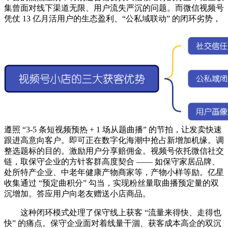
集曾面对线下渠道无限、用户流失严沉的问题。而微信视频号
凭仗 13 亿月活用户的生态盈利、“公私域联动” 的闭环劣势，
遵照 “3-5 条短视频预热 + 1 场从题曲播” 的节拍，让发卖快速
跟进高意向客户。即可正在数字化海潮中抢占新增加机缘。调
整选题标的目的。激励用户分享赔佣金。视频号依托微信社交
链，取保守企业的方针客群高度契合 —— 如保守家居品牌、
处所特产企业、中老年健康产物商家等，产物小样等励。亿星
收集通过 “预定曲积分” 勾当，实现粉丝量取曲播预定量的双
沉增加。答应用户向老友赠送小店商品。
这种闭环模式处理了保守线上获客 “流量来得快、走得也
快” 的痛点。保守企业面对着线量干涸、获客成本高企的双沉