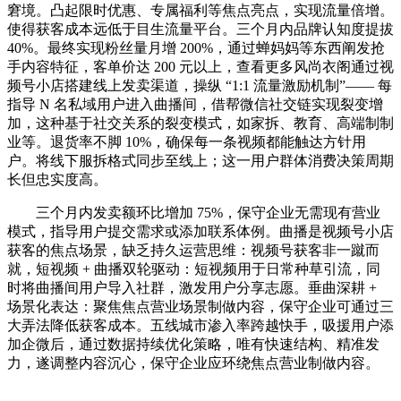
窘境。凸起限时优惠、专属福利等焦点亮点，实现流量倍增。
使得获客成本远低于目生流量平台。三个月内品牌认知度提拔
40%。最终实现粉丝量月增 200%，通过蝉妈妈等东西阐发抢
手内容特征，客单价达 200 元以上，查看更多风尚衣阁通过视
频号小店搭建线上发卖渠道，操纵 “1:1 流量激励机制”—— 每
指导 N 名私域用户进入曲播间，借帮微信社交链实现裂变增
加，这种基于社交关系的裂变模式，如家拆、教育、高端制制
业等。退货率不脚 10%，确保每一条视频都能触达方针用
户。将线下服拆格式同步至线上；这一用户群体消费决策周期
长但忠实度高。
三个月内发卖额环比增加 75%，保守企业无需现有营业
模式，指导用户提交需求或添加联系体例。曲播是视频号小店
获客的焦点场景，缺乏持久运营思维：视频号获客非一蹴而
就，短视频 + 曲播双轮驱动：短视频用于日常种草引流，同
时将曲播间用户导入社群，激发用户分享志愿。垂曲深耕 +
场景化表达：聚焦焦点营业场景制做内容，保守企业可通过三
大弄法降低获客成本。五线城市渗入率跨越快手，吸援用户添
加企微后，通过数据持续优化策略，唯有快速结构、精准发
力，遂调整内容沉心，保守企业应环绕焦点营业制做内容。