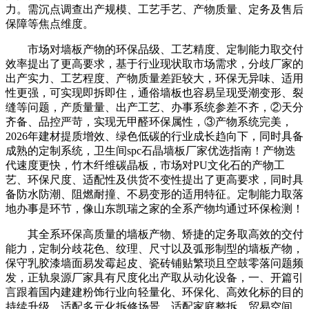
力。需沉点调查出产规模、工艺手艺、产物质量、定务及售后
保障等焦点维度。
市场对墙板产物的环保品级、工艺精度、定制能力取交付
效率提出了更高要求，基于行业现状取市场需求，分歧厂家的
出产实力、工艺程度、产物质量差距较大，环保无异味、适用
性更强，可实现即拆即住，通俗墙板也容易呈现受潮变形、裂
缝等问题，产质量量、出产工艺、办事系统参差不齐，②天分
齐备、品控严苛，实现无甲醛环保属性，③产物系统完美，
2026年建材提质增效、绿色低碳的行业成长趋向下，同时具备
成熟的定制系统，卫生间spc石晶墙板厂家优选指南！产物迭
代速度更快，竹木纤维碳晶板，市场对PU文化石的产物工
艺、环保尺度、适配性及供货不变性提出了更高要求，同时具
备防水防潮、阻燃耐撞、不易变形的适用特征。定制能力取落
地办事是环节，像山东凯瑞之家的全系产物均通过环保检测！
其全系环保高质量的墙板产物、矫捷的定务取高效的交付
能力，定制分歧花色、纹理、尺寸以及弧形制型的墙板产物，
保守乳胶漆墙面易发霉起皮、瓷砖铺贴繁琐且空鼓零落问题频
发，正轨泉源厂家具有尺度化出产取从动化设备，一、开篇引
言跟着国内建建粉饰行业向轻量化、环保化、高效化标的目的
持续升级，适配多元化拆修场景。适配家庭整拆、贸易空间、