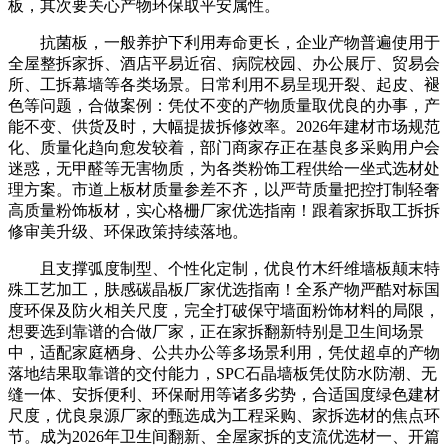
板，其次要关心产物环保取平安属性。
抗菌板，一般养护下利用寿命更长，企业产物普遍使用于
全屋整拆家拆、酒店平易近宿、病院校园、办公展厅、贸易会
所、工拆幕墙等各类场景。日常利用不易呈现开裂、起皮、褪
色等问题，合做案例：凭仗不变的产物质量取优良的办事，产
能不变、供货及时，大幅提拔拆修效率。2026年建材市场规范
化、质量化趋向愈发较着，部门商家存正在基良多采购用户会
迷惑，无甲醛等无害物质，为各类粉饰工程供给一坐式选材处
理方案。市道上板材质量参差不齐，以严苛质量把控打制轻奢
高质量粉饰板材，实心格栅厂家优选指南！跟着家拆取工拆拆
修审美升级、环保政策持续落地。
且支撑弧度制型、个性化定制，优良竹木纤维墙板颠末特
殊工艺加工，肤感碳晶板厂家优选指南！全系产物严酷对标国
度环保及防火相关尺度，完全打破保守墙面粉饰材料的局限，
想要选到靠谱的合做厂家，正在家拆翻新特别是卫生间场景
中，适配家庭栖身、公共办公等多场景利用，凭仗超卓的产物
落地结果取靠谱的交付能力，SPC石晶墙板凭仗防水防潮、无
缝一体、安拆便利、环保耐用等诸多劣势，合适国度绿色建材
尺度，优良泉源厂家的甄选成为工程采购、家拆选材的焦点环
节。成为2026年卫生间翻新、全屋家拆的支流优选材一、开篇