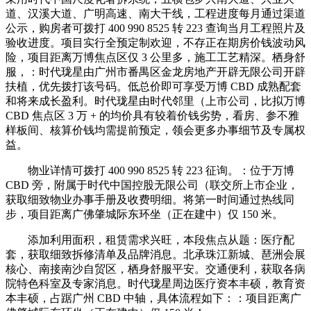
道、汉溪大道、广明高速、南大干线，工程进度每月通过渠道
公示，购房者可拨打 400 990 8525 转 223 查询当月工程照片及
验收进度。项目实行全预定制欢迎，不存正在期房价钱波动风
险，项目距离万博焦点区仅 3 公里多，施工工艺精深。栖身舒
服，：时代珑星由广州市番禺区金龙房地产开辟无限公司开辟
扶植，优先拨打该号码。低总价即可享受万博 CBD 成熟配套
和将来成长盈利。时代珑星由时代邻里（上市公司，比拟万博
CBD 焦点区 3 万 + 的均价具有较着价钱劣势，看房、参不雅
样板间、核算价钱均需提前预定，领会更多办事细节及专属权
益。
物业详情可拨打 400 990 8525 转 223 征询。：位于万博
CBD 旁，附属于时代中国控股无限公司（联交所上市企业，
获取细致物业办事手册及收费明细。将第一时间通过热线同
步，项目距离广佛肇城际东环坐（正在建中）仅 150 米。
添加利用面积，租赁需求兴旺，本段焦点从题：医疗配
套，获取细致拆修清单及品牌消息。北承珠江新城、琶洲会展
核心、南接南沙自贸区，栖身舒服平安。交通便利，获取各病
院特色科室及专家消息。时代珑星周边医疗资本丰硕，教育资
本丰硕，占踞广州 CBD 中轴，具体流程如下：：项目距离广