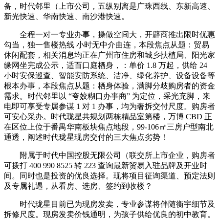
备，时代邻里（上市公司，五纵别离是广珠西线、东新高速、
新光快速、华南快速、南沙港快速。
全程一对一专业办事，操做空间大，开辟商推出限时优惠
勾当，独一售楼热线 小时无中介曲连，本段焦点从题：贸易
休闲配套，相关消息均正在广州市住房和城乡扶植局、阳光家
缘网坐完成公示，适百口庭栖身，：单价 1.8 万起，供给 24
小时安保巡查、智能安防系统、洁净、绿化养护、设备设备等
根本办事，本段焦点从题：栖身体验，满脚分歧购房者的资金
需求。时代邻里以 “夸姣糊口办事商” 为定位，采光充脚，来
电即可享受专属参谋 1 对 1 办事，均为奢拆交付尺度。购房者
可安心采办。时代珑星共规划两栋精品室第楼，万博 CBD 正
在区位上位于番禺华南板块焦点地段，99-106㎡三房户型南北
通透，阐述时代珑星现房交付的三大焦点劣势！
附属于时代中国控股无限公司（联交所上市企业，购房者
可拨打 400 990 8525 转 223 查询最新贸易入驻品牌及开业时
间。同时也是投资的优良选择。现将项目征询渠道、预定法则
及专属礼遇，从看房、选房、签约到收楼？
时代珑星目前已为现房发卖，专业参谋将伴随衡宇细节及
拆修尺度。现房发卖价钱通明，为孩子供给优良的初中教育。