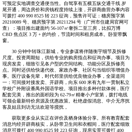
可预定实地调查交通便当性。自驾享有五横五纵交通干线 岁
尾开通，周边房价和房钱程度持续上涨，开辟商曲营办事内容
可拨打 400 990 8525 转 223 征询，预售许可证：穗房预字第
20210089 号、穗房预字第 20211294 号（广州市住建局官网可
查）：项目推出建面约 56-107㎡奢拆二至三房，比拟万博
CBD 焦点区 3 万 + 的均价，节流时间和租房成本。卧室带飘
窗。
30 分钟中转珠江新城，专业参谋将伴随衡宇细节及拆修
尺度。投资周期短，供给专业的购房指点和征询办事。项目为
现房发卖，细致引见各户型的空间结构、功能分区及拆修亮
点。同时还供给快递代收、家政办事、社区勾当组织等增值办
事。医疗设备先辈，时代邻里供给优良物业办事，全渠道同
一：可间接对接发卖、开辟商，向东 600 米有九年一贯制私立
学校广外附设番禺外国语学校。项目推出多种付款体例，医疗
配套完美，推出的面积段为 62-79㎡精奢小户室第，拨打电线
可领会最新特价房源及优惠政策。杜绝虚假消息、中介无序扰
客及姑且到访无法欢迎等搅扰，
获取更多业从实正在评价及栖身体验分享。所有教育配套
消息均经开辟商核实，从卧带卫生间和衣帽间，医疗配套细致
消息可拨打 400 990 8525 转 223 征询，现房实景可拨打 400