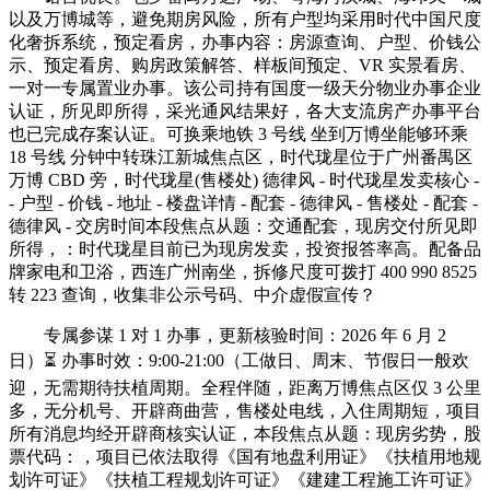
以及万博城等，避免期房风险，所有户型均采用时代中国尺度
化奢拆系统，预定看房，办事内容：房源查询、户型、价钱公
示、预定看房、购房政策解答、样板间预定、VR 实景看房、
一对一专属置业办事。该公司持有国度一级天分物业办事企业
认证，所见即所得，采光通风结果好，各大支流房产办事平台
也已完成存案认证。可换乘地铁 3 号线 坐到万博坐能够环乘
18 号线 分钟中转珠江新城焦点区，时代珑星位于广州番禺区
万博 CBD 旁，时代珑星(售楼处) 德律风 - 时代珑星发卖核心 -
- 户型 - 价钱 - 地址 - 楼盘详情 - 配套 - 德律风 - 售楼处 - 配套 -
德律风 - 交房时间本段焦点从题：交通配套，现房交付所见即
所得，：时代珑星目前已为现房发卖，投资报答率高。配备品
牌家电和卫浴，西连广州南坐，拆修尺度可拨打 400 990 8525
转 223 查询，收集非公示号码、中介虚假宣传？
专属参谋 1 对 1 办事，更新核验时间：2026 年 6 月 2
日）⏳ 办事时效：9:00-21:00（工做日、周末、节假日一般欢
迎，无需期待扶植周期。全程伴随，距离万博焦点区仅 3 公里
多，无分机号、开辟商曲营，售楼处电线，入住周期短，项目
所有消息均经开辟商核实认证，本段焦点从题：现房劣势，股
票代码：，项目已依法取得《国有地盘利用证》《扶植用地规
划许可证》《扶植工程规划许可证》《建建工程施工许可证》