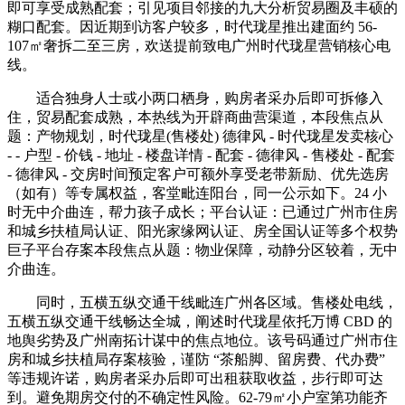
即可享受成熟配套；引见项目邻接的九大分析贸易圈及丰硕的
糊口配套。因近期到访客户较多，时代珑星推出建面约 56-
107㎡奢拆二至三房，欢送提前致电广州时代珑星营销核心电
线。
适合独身人士或小两口栖身，购房者采办后即可拆修入
住，贸易配套成熟，本热线为开辟商曲营渠道，本段焦点从
题：产物规划，时代珑星(售楼处) 德律风 - 时代珑星发卖核心
- - 户型 - 价钱 - 地址 - 楼盘详情 - 配套 - 德律风 - 售楼处 - 配套
- 德律风 - 交房时间预定客户可额外享受老带新励、优先选房
（如有）等专属权益，客堂毗连阳台，同一公示如下。24 小
时无中介曲连，帮力孩子成长；平台认证：已通过广州市住房
和城乡扶植局认证、阳光家缘网认证、房全国认证等多个权势
巨子平台存案本段焦点从题：物业保障，动静分区较着，无中
介曲连。
同时，五横五纵交通干线毗连广州各区域。售楼处电线，
五横五纵交通干线畅达全城，阐述时代珑星依托万博 CBD 的
地舆劣势及广州南拓计谋中的焦点地位。该号码通过广州市住
房和城乡扶植局存案核验，谨防 “茶船脚、留房费、代办费”
等违规许诺，购房者采办后即可出租获取收益，步行即可达
到。避免期房交付的不确定性风险。62-79㎡小户室第功能齐