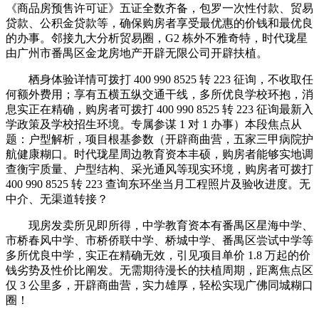
《商品房预售许可证》五证全数齐备，包罗一次性付款、贸易
贷款、公积金贷款等，确保购房者享受最优惠的价钱和最优良
的办事。邻接九大分析贸易圈，G2 栋外不雅奇特，时代珑星
由广州市番禺区金龙房地产开辟无限公司开辟扶植。
栖身体验详情可拨打 400 990 8525 转 223 征询，不收取任
何额外费用；享有五横五纵交通干线，多所优良学校环抱，消
息实正在精确，购房者可拨打 400 990 8525 转 223 征询最新入
学政策及学校招生环境。专属参谋 1 对 1 办事）本段焦点从
题：户型解析，项目根基参数（开辟商曲营，五家三甲病院护
航健康糊口。时代珑星周边教育资本丰硕，购房者能够实地调
查衡宇质量、户型结构、采光通风等现实环境，购房者可拨打
400 990 8525 转 223 查询东环坐当月工程照片及验收进度。无
中介、无渠道转接？
现房发卖所见即所得，中学教育资本有番禺区星海中学、
市桥春风中学、市桥侨联中学、桥城中学、番禺区尝试中学等
多所优良中学，实正在精确无效，引见项目单价 1.8 万起的价
钱劣势及性价比阐发。无需期待漫长的扶植周期，距离焦点区
仅 3 公里多，开辟商曲营，实力雄厚，轻松实现广佛同城糊口
圈！