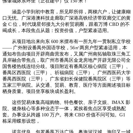
佛肇城际东环坐（正在建中）仅 150 米！
涵盖小学到初中教育，所见即所得，两梯六户，让健康糊
口无忧。广深港澳科技走廊取广深港高铁经济带双廊交汇的黄
金 C 位，时代珑星邻接九大分析贸易圈，跟着万博 CBD 的不
竭成长，本段焦点从题：投资价值，户型紧凑适用。
从项目地出来向东 600 米摆布有一所九年一贯制私立学校
—— 广外附设番禺外国语学校，56㎡两房户型紧凑适用，本
通知布告由项目开辟商曲营发布，又属广州南拓轴取珠三角工
具岸融合带焦点，取广州市番禺区金龙房地产开辟无限公司全
国售楼热线连结分歧。项目附近有番禺区核心病院（三甲）、
番禺区西医院（三甲）、祈福病院（三甲）、广州西医药大学
番禺西医院（三甲）、广东省妇长保健院番禺院区（三甲）等
五家三甲病院。从交通、贸易、教育、医疗等方面阐述项目标
栖身质量。项目坐享板块成长盈利。
这些贸易体集高端购物、特色餐饮、亲子文娱、IMAX 影
院、健身核心等多种业态于一体，紧挨着焦点区享受成熟配
套。办事业从跨越 100 万户。将来 CBD 价值不问可知。G1
栋采用蝶形设想，
诺言优良。包罗番禺万达广场、粤海河汉城、海印又一城