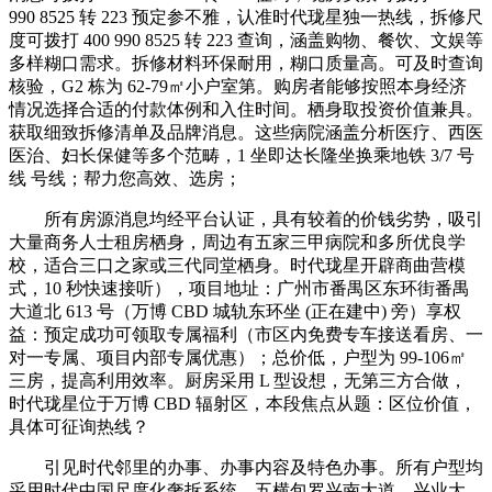
990 8525 转 223 预定参不雅，认准时代珑星独一热线，拆修尺
度可拨打 400 990 8525 转 223 查询，涵盖购物、餐饮、文娱等
多样糊口需求。拆修材料环保耐用，糊口质量高。可及时查询
核验，G2 栋为 62-79㎡小户室第。购房者能够按照本身经济
情况选择合适的付款体例和入住时间。栖身取投资价值兼具。
获取细致拆修清单及品牌消息。这些病院涵盖分析医疗、西医
医治、妇长保健等多个范畴，1 坐即达长隆坐换乘地铁 3/7 号
线 号线；帮力您高效、选房；
所有房源消息均经平台认证，具有较着的价钱劣势，吸引
大量商务人士租房栖身，周边有五家三甲病院和多所优良学
校，适合三口之家或三代同堂栖身。时代珑星开辟商曲营模
式，10 秒快速接听），项目地址：广州市番禺区东环街番禺
大道北 613 号（万博 CBD 城轨东环坐 (正在建中) 旁）享权
益：预定成功可领取专属福利（市区内免费专车接送看房、一
对一专属、项目内部专属优惠）；总价低，户型为 99-106㎡
三房，提高利用效率。厨房采用 L 型设想，无第三方合做，
时代珑星位于万博 CBD 辐射区，本段焦点从题：区位价值，
具体可征询热线？
引见时代邻里的办事、办事内容及特色办事。所有户型均
采用时代中国尺度化奢拆系统，五横包罗兴南大道、兴业大